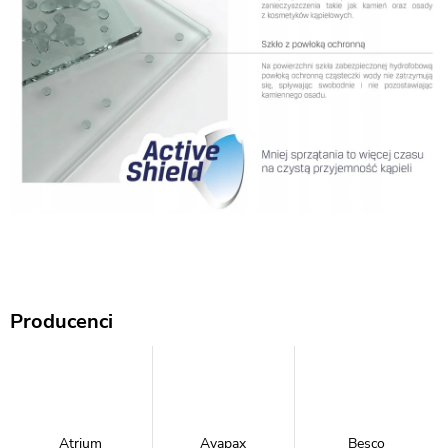
Producenci
Atrium
Avapax
Besco