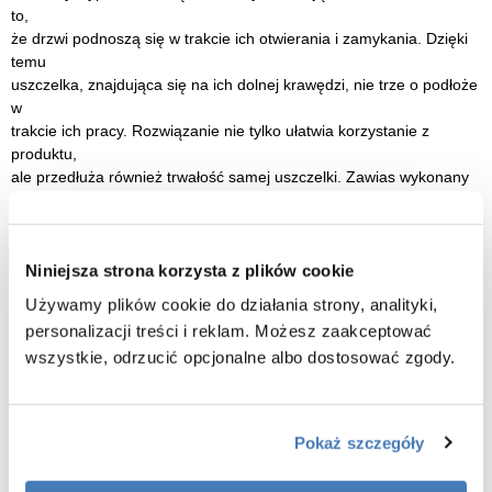
to,
że drzwi podnoszą się w trakcie ich otwierania i zamykania. Dzięki
temu
uszczelka, znajdująca się na ich dolnej krawędzi, nie trze o podłoże
w
trakcie ich pracy. Rozwiązanie nie tylko ułatwia korzystanie z
produktu,
ale przedłuża również trwałość samej uszczelki. Zawias wykonany
jest
z metalu, co zapewnia jego wieloletnią trwałość.
Zawias zlicowany z taflą szkła
Niniejsza strona korzysta z plików cookie
Zawiasy zlicowane z taflą szkła dopełniają eleganckie wzornictwo
Używamy plików cookie do działania strony, analityki,
obu kolekcji. Gładka, jednolita powierzchnia wewnątrz szyby ułatwia
personalizacji treści i reklam. Możesz zaakceptować
utrzymanie jej w czystości. Elementy maskujące mocowanie
wszystkie, odrzucić opcjonalne albo dostosować zgody.
zawiasów
posiadają taką samą kolorystykę, jak pozostałe detale.
Pokaż szczegóły
Cechy kabiny prysznicowej 80x120 Avexa Copper Brushed New
Trendy
: