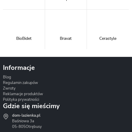
BioBidet
Bravat
Cerastyle
Informacje
Blog
Corsan
Gante
Hydrosan
Regulamin zakupów
Zwroty
Reklamacje produktów
Polityka prywatności
Gdzie się mieścimy
dom-lazienka.pl
Hydrostop
Inea
Invena
Baśniowa 3a
05-805
Otrębusy