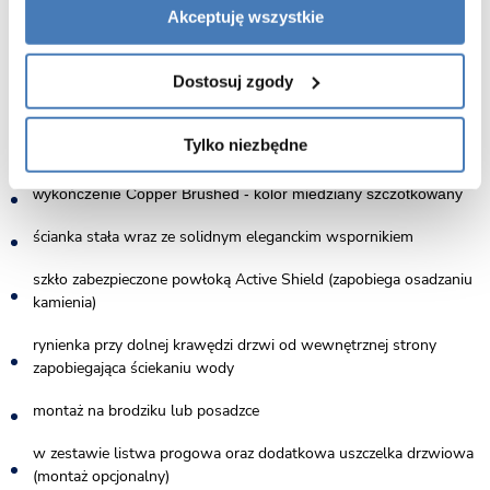
Akceptuję wszystkie
wymiary 80x120
wysokość 200cm
Dostosuj zgody
szkło hartowane o grubości 6mm
Tylko niezbędne
drzwi otwierane na prawą stronę
wykończenie Copper Brushed - kolor miedziany szczotkowany
ścianka stała wraz ze solidnym eleganckim wspornikiem
szkło zabezpieczone powłoką Active Shield (zapobiega osadzaniu
kamienia)
rynienka przy dolnej krawędzi drzwi od wewnętrznej strony
zapobiegająca ściekaniu wody
montaż na brodziku lub posadzce
w zestawie listwa progowa oraz dodatkowa uszczelka drzwiowa
(montaż opcjonalny)