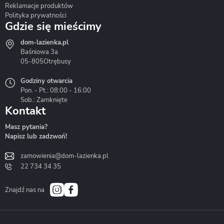
Reklamacje produktów
Polityka prywatności
Gdzie się mieścimy
dom-lazienka.pl
Hydrostop
Inea
Invena
Baśniowa 3a
05-805
Otrębusy
Godziny otwarcia
Pon. - Pt.: 08:00 - 16:00
Sob.: Zamknięte
Kontakt
Liveno
Loge Garden
Massi
Masz pytania?
Napisz lub zadzwoń!
zamowienia@dom-lazienka.pl
22 734 34 35
Mazur
Metal-Hurt
Moel
Bath&Spa
Znajdź nas na