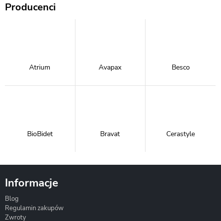
Producenci
Atrium
Avapax
Besco
BioBidet
Bravat
Cerastyle
Informacje
Blog
Corsan
Gante
Hydrosan
Regulamin zakupów
Zwroty