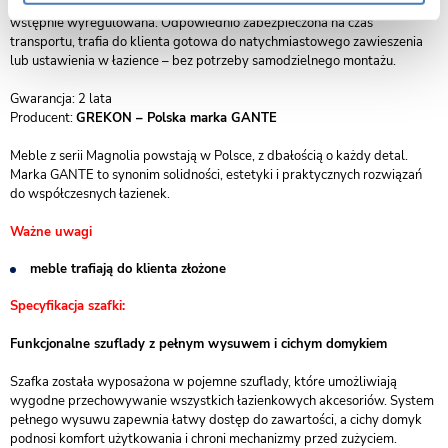
Każda szafka z serii Magnolia jest dostarczana w pełni zmontowana i
wstępnie wyregulowana. Odpowiednio zabezpieczona na czas
transportu, trafia do klienta gotowa do natychmiastowego zawieszenia
lub ustawienia w łazience – bez potrzeby samodzielnego montażu.
Gwarancja: 2 lata
Producent:
GREKON – Polska marka GANTE
Meble z serii Magnolia powstają w Polsce, z dbałością o każdy detal.
Marka GANTE to synonim solidności, estetyki i praktycznych rozwiązań
do współczesnych łazienek.
Ważne uwagi
meble trafiają do klienta złożone
Specyfikacja szafki:
Funkcjonalne szuflady z pełnym wysuwem i cichym domykiem
Szafka została wyposażona w pojemne szuflady, które umożliwiają
wygodne przechowywanie wszystkich łazienkowych akcesoriów. System
pełnego wysuwu zapewnia łatwy dostęp do zawartości, a cichy domyk
podnosi komfort użytkowania i chroni mechanizmy przed zużyciem.