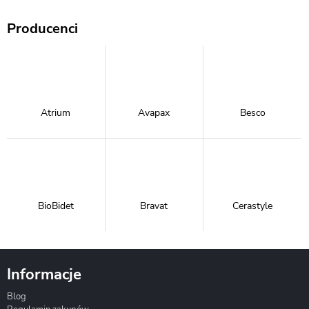
Producenci
Atrium
Avapax
Besco
BioBidet
Bravat
Cerastyle
Informacje
Blog
Corsan
Gante
Hydrosan