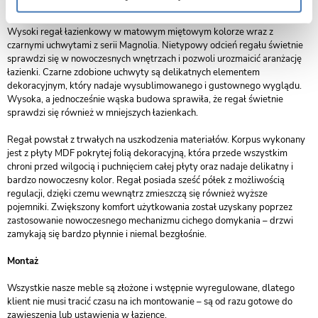
Komfort użytkowania i wysoka odporność
Wysoki regał łazienkowy w matowym miętowym kolorze wraz z
czarnymi uchwytami z serii Magnolia. Nietypowy odcień regału świetnie
sprawdzi się w nowoczesnych wnętrzach i pozwoli urozmaicić aranżację
łazienki. Czarne zdobione uchwyty są delikatnych elementem
dekoracyjnym, który nadaje wysublimowanego i gustownego wyglądu.
Wysoka, a jednocześnie wąska budowa sprawiła, że regał świetnie
sprawdzi się również w mniejszych łazienkach.
Regał powstał z trwałych na uszkodzenia materiałów. Korpus wykonany
jest z płyty MDF pokrytej folią dekoracyjną, która przede wszystkim
chroni przed wilgocią i puchnięciem całej płyty oraz nadaje delikatny i
bardzo nowoczesny kolor. Regał posiada sześć półek z możliwością
regulacji, dzięki czemu wewnątrz zmieszczą się również wyższe
pojemniki. Zwiększony komfort użytkowania został uzyskany poprzez
zastosowanie nowoczesnego mechanizmu cichego domykania – drzwi
zamykają się bardzo płynnie i niemal bezgłośnie.
Montaż
Wszystkie nasze meble są złożone i wstępnie wyregulowane, dlatego
klient nie musi tracić czasu na ich montowanie – są od razu gotowe do
zawieszenia lub ustawienia w łazience.