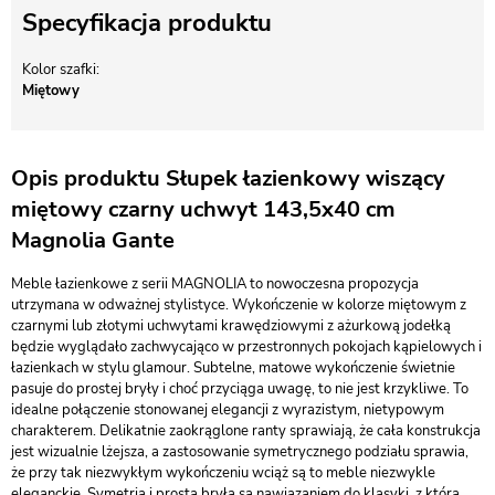
Specyfikacja produktu
Kolor szafki
Miętowy
Opis produktu Słupek łazienkowy wiszący
miętowy czarny uchwyt 143,5x40 cm
Magnolia Gante
Meble łazienkowe z serii MAGNOLIA to nowoczesna propozycja
utrzymana w odważnej stylistyce. Wykończenie w kolorze miętowym z
czarnymi lub złotymi uchwytami krawędziowymi z ażurkową jodełką
będzie wyglądało zachwycająco w przestronnych pokojach kąpielowych i
łazienkach w stylu glamour. Subtelne, matowe wykończenie świetnie
pasuje do prostej bryły i choć przyciąga uwagę, to nie jest krzykliwe. To
idealne połączenie stonowanej elegancji z wyrazistym, nietypowym
charakterem. Delikatnie zaokrąglone ranty sprawiają, że cała konstrukcja
jest wizualnie lżejsza, a zastosowanie symetrycznego podziału sprawia,
że przy tak niezwykłym wykończeniu wciąż są to meble niezwykle
eleganckie. Symetria i prosta bryła są nawiązaniem do klasyki, z którą