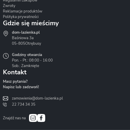
Regulamin zakupów
Zwroty
Reklamacje produktów
Polityka prywatności
Gdzie się mieścimy
dom-lazienka.pl
Hydrostop
Inea
Invena
Baśniowa 3a
05-805
Otrębusy
Godziny otwarcia
Pon. - Pt.: 08:00 - 16:00
Sob.: Zamknięte
Kontakt
Liveno
Loge Garden
Massi
Masz pytania?
Napisz lub zadzwoń!
zamowienia@dom-lazienka.pl
22 734 34 35
Mazur
Metal-Hurt
Moel
Bath&Spa
Znajdź nas na