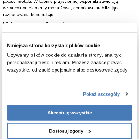
jakości metalu. W kabinie przyściennej wsporniki zawierają
wzmocnione elementy montażowe, dodatkowo stabilizujące
rozbudowaną konstrukcję.
Minimalistyczne profile przyścienne
Produkty posiadają eleganckie detale o matowym wykończeniu w
Smart Black oraz lekko połyskującym w Smart Light Gold. Profile
Niniejsza strona korzysta z plików cookie
przyścienne, wykonane z metalu, skutecznie mocują produkt do
ściany.
Używamy plików cookie do działania strony, analityki,
personalizacji treści i reklam. Możesz zaakceptować
Nowoczesne wzornictwo
wszystkie, odrzucić opcjonalne albo dostosować zgody.
Uchwyt wykonany z metalu, charakteryzuje się minimalistycznym
designem. Element znajduje się zarówno na zewnętrznej, jak i
wewnętrznej stronie szyby. Dzięki temu użytkowanie produktu jest
bezpieczne i komfortowe.
Pokaż szczegóły
Niezawodny system przesuwny
Produkty kolekcji Smart posiadają jedynie dolny system przesuwny,
Akceptuję wszystkie
w górnej części znajduje się mało widoczna prowadnica punktowa.
Metal, z którego jest wykonany, zapewnia trwałość i niezawodność.
Dostosuj zgody
Cechy kabiny prysznicowej 110x120 cm
Smart Black New