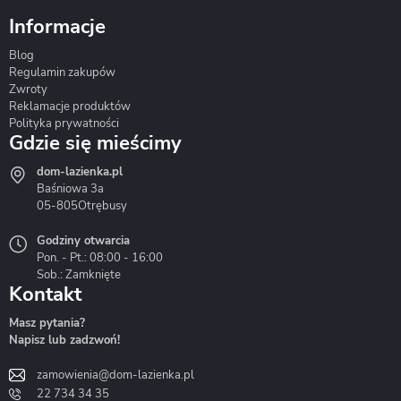
Informacje
Blog
Corsan
Gante
Hydrosan
Regulamin zakupów
Zwroty
Reklamacje produktów
Polityka prywatności
Gdzie się mieścimy
dom-lazienka.pl
Hydrostop
Inea
Invena
Baśniowa 3a
05-805
Otrębusy
Godziny otwarcia
Pon. - Pt.: 08:00 - 16:00
Sob.: Zamknięte
Kontakt
Liveno
Loge Garden
Massi
Masz pytania?
Napisz lub zadzwoń!
zamowienia@dom-lazienka.pl
22 734 34 35