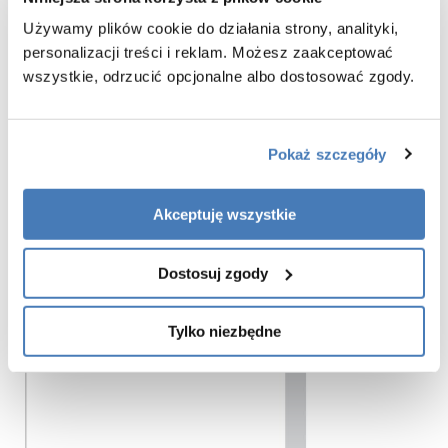
dla osób, które szukają połączenia estetyki, komfortu i niezawodności w
Używamy plików cookie do działania strony, analityki,
codziennym użytkowaniu.
personalizacji treści i reklam. Możesz zaakceptować
Charakterystyka parawanu wannowego Nesta wykończenie złoty połysk
wszystkie, odrzucić opcjonalne albo dostosować zgody.
:
- wymiar:
100 cm
- wysokość:
150 cm
- model prawy
Pokaż szczegóły
- parawan uchylny na zewnątrz
- bezpieczne szkło hartowane przeźroczyste o grubości 6 mm
- szkło zabezpieczone powłoką Active Shield 2.0 (zapobiega osadzaniu
Akceptuję wszystkie
kamienia)
- szybki montaż
- gwarancja 3 lata
Dostosuj zgody
Tylko niezbędne