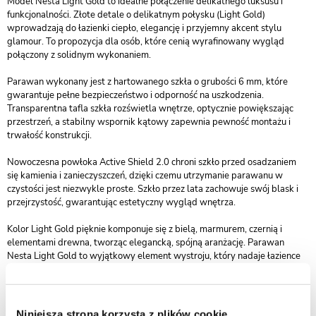
Model Nesta Light Gold to idealne połączenie delikatnego luksusu i
funkcjonalności. Złote detale o delikatnym połysku (Light Gold)
wprowadzają do łazienki ciepło, elegancję i przyjemny akcent stylu
glamour. To propozycja dla osób, które cenią wyrafinowany wygląd
połączony z solidnym wykonaniem.
Parawan wykonany jest z hartowanego szkła o grubości 6 mm, które
gwarantuje pełne bezpieczeństwo i odporność na uszkodzenia.
Transparentna tafla szkła rozświetla wnętrze, optycznie powiększając
przestrzeń, a stabilny wspornik kątowy zapewnia pewność montażu i
trwałość konstrukcji.
Nowoczesna powłoka Active Shield 2.0 chroni szkło przed osadzaniem
się kamienia i zanieczyszczeń, dzięki czemu utrzymanie parawanu w
czystości jest niezwykle proste. Szkło przez lata zachowuje swój blask i
przejrzystość, gwarantując estetyczny wygląd wnętrza.
Kolor Light Gold pięknie komponuje się z bielą, marmurem, czernią i
elementami drewna, tworząc elegancką, spójną aranżację. Parawan
Nesta Light Gold to wyjątkowy element wystroju, który nadaje łazience
luksusowego charakteru i subtelnego uroku.
Kolekcja Nesta Light Gold objęta jest 3-letnim okresem gwarancji, co
potwierdza jej wysoką jakość wykonania i trwałość. To doskonały wybór
Niniejsza strona korzysta z plików cookie