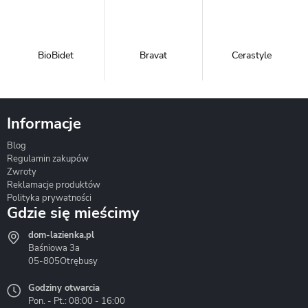
BioBidet
Bravat
Cerastyle
Informacje
Blog
Corsan
Gante
Hydrosan
Regulamin zakupów
Zwroty
Reklamacje produktów
Polityka prywatności
Gdzie się mieścimy
dom-lazienka.pl
Hydrostop
Inea
Invena
Baśniowa 3a
05-805
Otrębusy
Godziny otwarcia
Pon. - Pt.: 08:00 - 16:00