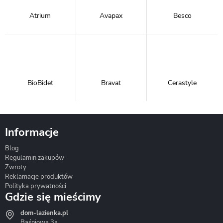
Atrium
Avapax
Besco
BioBidet
Bravat
Cerastyle
Informacje
Blog
Corsan
Gante
Hydrosan
Regulamin zakupów
Zwroty
Reklamacje produktów
Polityka prywatności
Gdzie się mieścimy
dom-lazienka.pl
Hydrostop
Inea
Invena
Baśniowa 3a