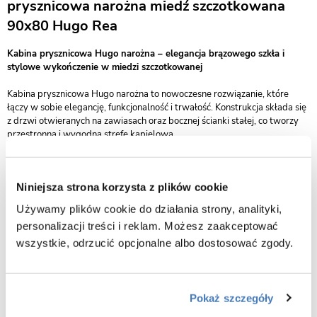
prysznicowa narożna miedź szczotkowana
90x80 Hugo Rea
Kabina prysznicowa Hugo narożna – elegancja brązowego szkła i
stylowe wykończenie w miedzi szczotkowanej
Kabina prysznicowa Hugo narożna to nowoczesne rozwiązanie, które
łączy w sobie elegancję, funkcjonalność i trwałość. Konstrukcja składa się
z drzwi otwieranych na zawiasach oraz bocznej ścianki stałej, co tworzy
przestronną i wygodną strefę kąpielową.
Do produkcji zastosowano hartowane szkło w przydymionym, brązowym
odcieniu, które nie tylko zapewnia prywatność, ale również dodaje
Niniejsza strona korzysta z plików cookie
wnętrzu wyjątkowego charakteru. Połączenie go z profilami z
wytrzymałego aluminium w kolorze miedzi szczotkowanej nadaje kabinie
Używamy plików cookie do działania strony, analityki,
luksusowego i nowoczesnego wyglądu.
personalizacji treści i reklam. Możesz zaakceptować
Powierzchnia szkła została pokryta innowacyjną powłoką Easy Clean,
wszystkie, odrzucić opcjonalne albo dostosować zgody.
która ogranicza osadzanie się kamienia, smug i zabrudzeń. Dzięki temu
pielęgnacja kabiny jest szybka i bezproblemowa, a tafle szkła przez długi
czas zachowują przejrzystość i estetyczny wygląd.
Pokaż szczegóły
Stabilne zawiasy gwarantują płynne i bezpieczne otwieranie drzwi, a