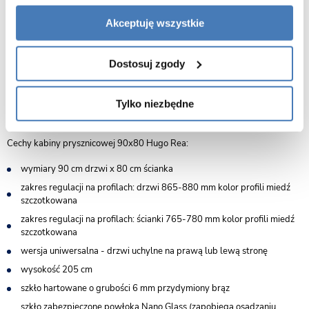
ergonomiczny uchwyt podkreśla designerski charakter kabiny. Model
Hugo daje pełną swobodę montażu – można go zainstalować zarówno na
Akceptuję wszystkie
klasycznym brodziku, jak i bezpośrednio na posadzce z odwodnieniem
liniowym, co pozwala dopasować rozwiązanie do każdej aranżacji
łazienki.
Dostosuj zgody
Kabina prysznicowa Hugo narożna to propozycja dla osób, które cenią
komfort użytkowania, elegancki wygląd i solidne wykonanie w jednym
Tylko niezbędne
produkcie.
Cechy kabiny prysznicowej 90x80 Hugo Rea:
wymiary 90 cm drzwi x 80 cm ścianka
zakres regulacji na profilach: drzwi 865-880 mm kolor profili miedź
szczotkowana
zakres regulacji na profilach: ścianki 765-780 mm kolor profili miedź
szczotkowana
wersja uniwersalna - drzwi uchylne na prawą lub lewą stronę
wysokość 205 cm
szkło hartowane o grubości 6 mm przydymiony brąz
szkło zabezpieczone powłoką Nano Glass (zapobiega osadzaniu