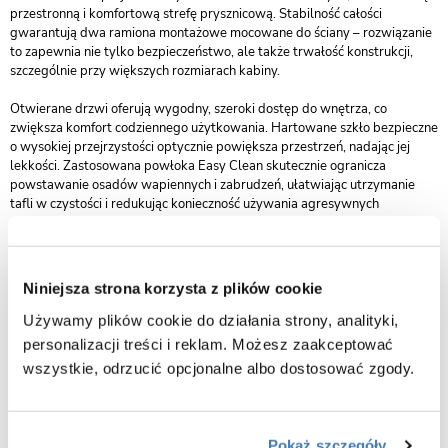
przestronną i komfortową strefę prysznicową. Stabilność całości
gwarantują dwa ramiona montażowe mocowane do ściany – rozwiązanie
to zapewnia nie tylko bezpieczeństwo, ale także trwałość konstrukcji,
szczególnie przy większych rozmiarach kabiny.
Otwierane drzwi oferują wygodny, szeroki dostęp do wnętrza, co
zwiększa komfort codziennego użytkowania. Hartowane szkło bezpieczne
o wysokiej przejrzystości optycznie powiększa przestrzeń, nadając jej
lekkości. Zastosowana powłoka Easy Clean skutecznie ogranicza
powstawanie osadów wapiennych i zabrudzeń, ułatwiając utrzymanie
tafli w czystości i redukując konieczność używania agresywnych
detergentów.
Dopracowane detale, wysoka odporność aluminiowych profili na wilgoć i
korozję oraz staranne wykonanie sprawiają, że kabina Atlas zachowuje
Niniejsza strona korzysta z plików cookie
swój wyjątkowy wygląd przez długie lata intensywnego użytkowania. To
wybór dla osób, które chcą połączyć funkcjonalność, trwałość i elegancki
Używamy plików cookie do działania strony, analityki,
design w złotym szczotkowanym wykończeniu.
personalizacji treści i reklam. Możesz zaakceptować
wszystkie, odrzucić opcjonalne albo dostosować zgody.
Pokaż szczegóły