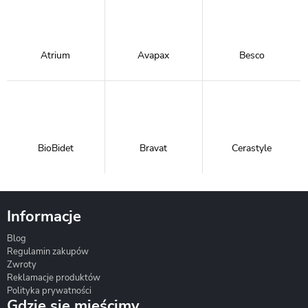
Atrium
Avapax
Besco
BioBidet
Bravat
Cerastyle
Informacje
Blog
Corsan
Gante
Hydrosan
Regulamin zakupów
Zwroty
Reklamacje produktów
Polityka prywatności
Gdzie się mieścimy