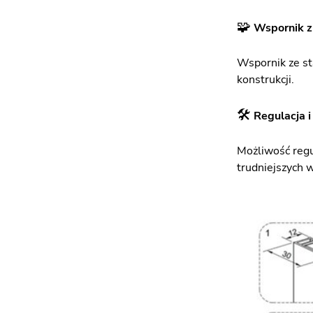
🧩
Wspornik z 
Wspornik ze st
konstrukcji.
🛠️
Regulacja 
Możliwość regu
trudniejszych 