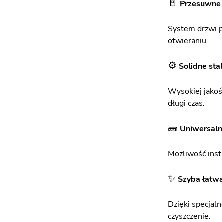
🚪
Przesuwne 
System drzwi p
otwieraniu.
⚙️
Solidne sta
Wysokiej jakośc
długi czas.
🧱
Uniwersaln
Możliwość insta
✨
Szyba łatwa
Dzięki specjaln
czyszczenie.