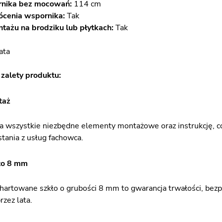
rnika bez mocowań:
114 cm
ócenia wspornika:
Tak
tażu na brodziku lub płytkach:
Tak
ata
zalety produktu:
taż
a wszystkie niezbędne elementy montażowe oraz instrukcję, co p
stania z usług fachowca.
ło 8 mm
artowane szkło o grubości 8 mm to gwarancja trwałości, bezpi
rzez lata.