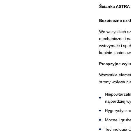
Ścianka ASTRA 
Bezpieczne szk
We wszystkich sz
mechaniczne i na
wytrzymałe i spe
kabinie zastosow
Precyzyjne wyk
Wszystkie elemen
strony wpływa ni
Niepowtarzal
najbardziej w
Rygorystyczne
Mocne i grube
Technologia Qu