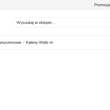
Promocj
 prysznicowe
Kabiny Walk-in