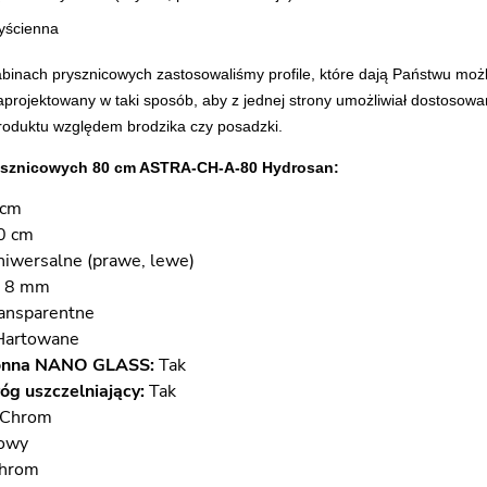
yścienna
binach prysznicowych zastosowaliśmy profile, które dają Państwu moż
zaprojektowany w taki sposób, aby z jednej strony umożliwiał dostosowa
roduktu względem brodzika czy posadzki.
ysznicowych 80 cm ASTRA-CH-A-80 Hydrosan:
 cm
0 cm
iwersalne (prawe, lewe)
8 mm
ansparentne
Hartowane
onna NANO GLASS:
Tak
óg uszczelniający:
Tak
Chrom
owy
hrom