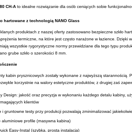
80 CH-A
to idealne rozwiązanie dla osób ceniących sobie funkcjonalność
ło hartowane z technologią NANO Glass
klanych produktach z naszej oferty zastosowano bezpieczne szkło har
prężenia termiczne, na które jest często narażone w łazience. Dzięki
łniają wszystkie rygorystyczne normy przewidziane dla tego typu pro
ano grube szkło o szerokości 8 mm.
ończenie
ty kabin prysznicowych zostały wykonane z najwyższą starannością. Pre
ezwykle korzystnie na walory estetyczne produktów, z drugiej zaś zape
ny Design
: jakość oraz precyzja w wykonaniu każdego detalu kabiny, uż
ymagających klientów
 i gruntowne testy
przy produkcji pozwalają zminimalizować jakiekolwie
 aluminiowe profile (masywna kabina)
ick Easy-Instal (szybka, prosta instalacja)