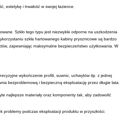
, estetykę i trwałość w swojej łazience.
towane. Szkło tego typu jest niezwykle odporne na uszkodzenia
 wykorzystaniu szkła hartowanego kabiny prysznicowe są bardzo
duktów, zapewniając maksymalne bezpieczeństwo użytkowania. W
cyzyjne wykończenie profili, suwnic, uchwytów itp. z jednej
wnia bezproblemową i bezpieczną eksploatację przez długie lata.
yte najlepsze materiały oraz komponenty tak, aby zadowolić
k problemy podczas eksploatacji produktu w przyszłości.