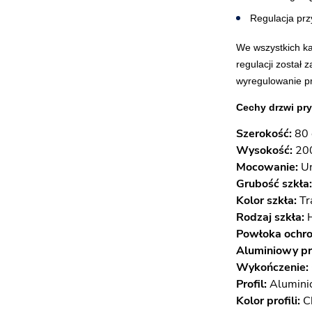
Regulacja prz
We wszystkich ka
regulacji został 
wyregulowanie p
Cechy drzwi pr
Szerokość:
80
Wysokość:
20
Mocowanie:
Un
Grubość szkła:
Kolor szkła:
Tr
Rodzaj szkła:
Powłoka ochr
Aluminiowy pr
Wykończenie:
Profil:
Alumini
Kolor profili:
C