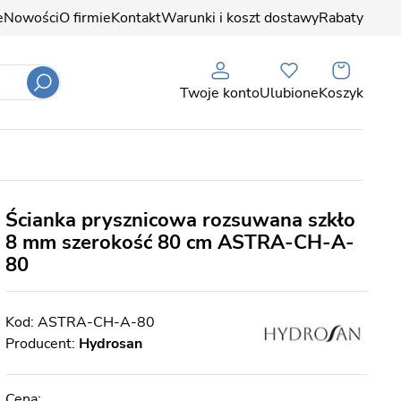
e
Nowości
O firmie
Kontakt
Warunki i koszt dostawy
Rabaty
Twoje konto
Ulubione
Koszyk
Ścianka prysznicowa rozsuwana szkło
8 mm szerokość 80 cm ASTRA-CH-A-
80
ASTRA-CH-A-80
Producent:
Hydrosan