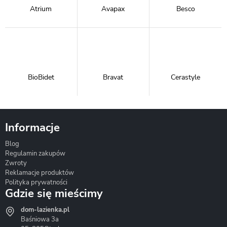
Atrium
Avapax
Besco
BioBidet
Bravat
Cerastyle
Informacje
Blog
Corsan
Gante
Hydrosan
Regulamin zakupów
Zwroty
Reklamacje produktów
Polityka prywatności
Gdzie się mieścimy
dom-lazienka.pl
Hydrostop
Inea
Invena
Baśniowa 3a