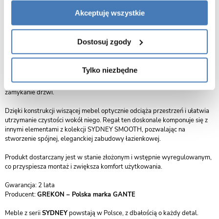
uporządkowanie codziennych akcesoriów – od ręczników i kosmetyków
Akceptuję wszystkie
po środki czystości – przy zachowaniu estetyki i ładu w przestrzeni
łazienkowej.
Dostosuj zgody
Korpus mebla wykonano z trwałej płyty MDF i pokryto wysokiej jakości
folią meblową, która skutecznie chroni powierzchnię przed działaniem
wilgoci i uszkodzeniami – co czyni regał idealnym wyborem do
Tylko niezbędne
intensywnie użytkowanych łazienek. System cichego domykania zwiększa
komfort użytkowania, eliminując hałas i zapewniając płynne, łagodne
zamykanie drzwi.
Dzięki konstrukcji wiszącej mebel optycznie odciąża przestrzeń i ułatwia
utrzymanie czystości wokół niego. Regał ten doskonale komponuje się z
innymi elementami z kolekcji SYDNEY SMOOTH, pozwalając na
stworzenie spójnej, eleganckiej zabudowy łazienkowej.
Produkt dostarczany jest w stanie złożonym i wstępnie wyregulowanym,
co przyspiesza montaż i zwiększa komfort użytkowania.
Gwarancja: 2 lata
Producent:
GREKON – Polska marka GANTE
Meble z serii
SYDNEY
powstają w Polsce, z dbałością o każdy detal.