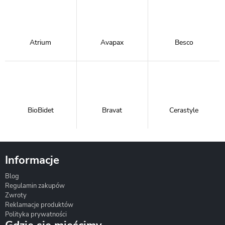
Atrium
Avapax
Besco
BioBidet
Bravat
Cerastyle
Informacje
Blog
Corsan
Gante
Hydrosan
Regulamin zakupów
Zwroty
Reklamacje produktów
Polityka prywatności