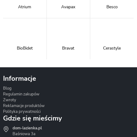
Atrium
Avapax
Besco
BioBidet
Bravat
Cerastyle
Informacje
Blog
Corsan
Gante
Hydrosan
Regulamin zakupów
Zwroty
Reklamacje produktów
Polityka prywatności
Gdzie się mieścimy
dom-lazienka.pl
Hydrostop
Inea
Invena
Baśniowa 3a