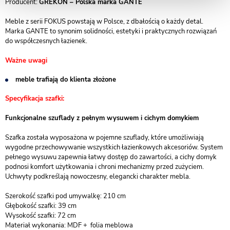
Producent:
GREKON – Polska marka GANTE
Meble z serii FOKUS powstają w Polsce, z dbałością o każdy detal.
Marka GANTE to synonim solidności, estetyki i praktycznych rozwiązań
do współczesnych łazienek.
Ważne uwagi
meble trafiają do klienta złożone
Specyfikacja szafki:
Funkcjonalne szuflady z pełnym wysuwem i cichym domykiem
Szafka została wyposażona w pojemne szuflady, które umożliwiają
wygodne przechowywanie wszystkich łazienkowych akcesoriów. System
pełnego wysuwu zapewnia łatwy dostęp do zawartości, a cichy domyk
podnosi komfort użytkowania i chroni mechanizmy przed zużyciem.
Uchwyty podkreślają nowoczesny, elegancki charakter mebla.
Szerokość szafki pod umywalkę: 210 cm
Głębokość szafki: 39 cm
Wysokość szafki: 72 cm
Materiał wykonania: MDF + folia meblowa