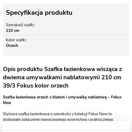
Specyfikacja produktu
Szerokość szafki
210 cm
Kolor szafki
Orzech
Opis produktu Szafka łazienkowa wisząca z
dwiema umywalkami nablatowymi 210 cm
39/3 Fokus kolor orzech
Szafka łazienkowa orzech z blatem i umywalką nablatową – Fokus
New
Stylowa szafka łazienkowa o szerokości z kolekcji Fokus New to
doskonałe połączenie nowoczesnego wzornictwa i praktycznego
zastosowania. Wykończona w eleganckim kolorze orzecha, wyposażona
w blat i białą umywalkę nablatową, wprowadza do łazienki ciepły, a