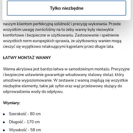
Corsan to przede wszystkim doskonała jakość. Dlatego wszystkie nasze
Tylko niezbędne
wanny akrylowe są produkowane zgodnie z europejskimi normami i
standardami. Dzieje się tak ponieważ zależy nam na tym aby zapewnić
naszym klientom perfekcyjną solidność i precyzję wykonania. Przede
wszystkim uwagę zwróciliśmy na to żeby wanny były niezwykle
komfortowe i bezpieczne w użytkowaniu. Zastosowanie i spełnienie
wszystkich norm europejskich sprawia, że użytkownicy wanien mogą
cieszyć się wyjątkowo relaksującymi kąpielami przez długie lata.
ŁATWY MONTAŻ WANNY
Wanna akrylowa jest bardzo łatwa w samodzielnym montażu. Precyzyjne
i bezpieczne ustawienie gwarantuje wbudowany stalowy stelaż, który
umożliwia wypoziomowanie. W zestawie z wanną znajdują się wszystkie
niezbędne elementy, takie jak syfon oraz wąż przelewowy służący do
odprowadzenia wody do odpływu.
Wymiary:
Szerokość - 80 cm
Długość - 170 cm
Wysokość - 58 cm