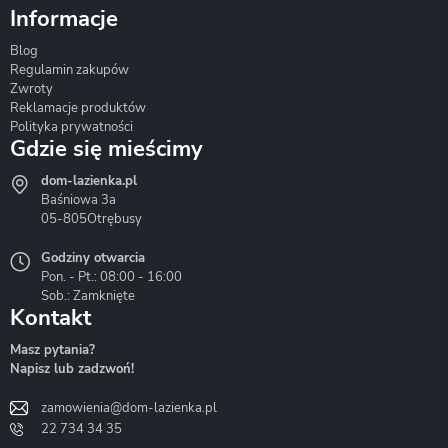
Informacje
Blog
Corsan
Gante
Hydrosan
Regulamin zakupów
Zwroty
Reklamacje produktów
Polityka prywatności
Gdzie się mieścimy
dom-lazienka.pl
Hydrostop
Inea
Invena
Baśniowa 3a
05-805
Otrębusy
Godziny otwarcia
Pon. - Pt.: 08:00 - 16:00
Sob.: Zamknięte
Kontakt
Liveno
Loge Garden
Massi
Masz pytania?
Napisz lub zadzwoń!
zamowienia@dom-lazienka.pl
22 734 34 35