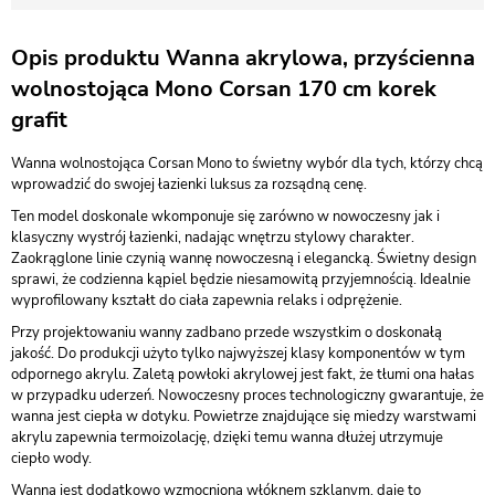
Opis produktu Wanna akrylowa, przyścienna
wolnostojąca Mono Corsan 170 cm korek
grafit
Wanna wolnostojąca Corsan Mono to świetny wybór dla tych, którzy chcą
wprowadzić do swojej łazienki luksus za rozsądną cenę.
Ten model doskonale wkomponuje się zarówno w nowoczesny jak i
klasyczny wystrój łazienki, nadając wnętrzu stylowy charakter.
Zaokrąglone linie czynią wannę nowoczesną i elegancką. Świetny design
sprawi, że codzienna kąpiel będzie niesamowitą przyjemnością. Idealnie
wyprofilowany kształt do ciała zapewnia relaks i odprężenie.
Przy projektowaniu wanny zadbano przede wszystkim o doskonałą
jakość. Do produkcji użyto tylko najwyższej klasy komponentów w tym
odpornego akrylu. Zaletą powłoki akrylowej jest fakt, że tłumi ona hałas
w przypadku uderzeń. Nowoczesny proces technologiczny gwarantuje, że
wanna jest ciepła w dotyku. Powietrze znajdujące się miedzy warstwami
akrylu zapewnia termoizolację, dzięki temu wanna dłużej utrzymuje
ciepło wody.
Wanna jest dodatkowo wzmocniona włóknem szklanym, daje to