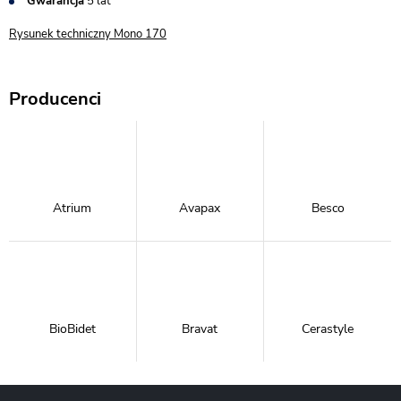
Gwarancja
5 lat
Rysunek techniczny Mono 170
Producenci
Atrium
Avapax
Besco
BioBidet
Bravat
Cerastyle