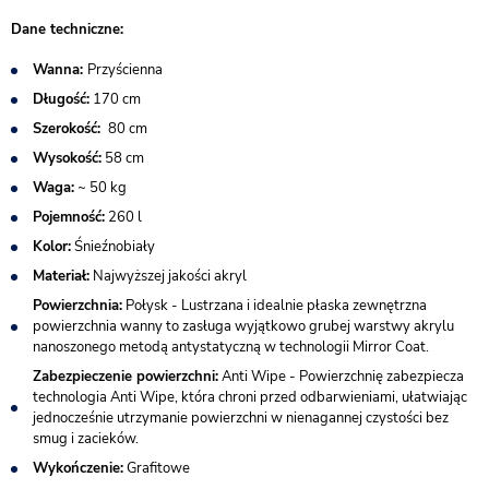
​Dane techniczne:​​
Wanna:
Przyścienna
Długość:
170 cm
Szerokość:
80 cm
Wysokość:
58 cm
Waga:
~ 50 kg
Pojemność:
260 l
Kolor:
Śnieźnobiały
Materiał:
Najwyższej jakości akryl
Powierzchnia:
Połysk - Lustrzana i idealnie płaska zewnętrzna
powierzchnia wanny to zasługa wyjątkowo grubej warstwy akrylu
nanoszonego metodą antystatyczną w technologii Mirror Coat.
Zabezpieczenie powierzchni:
Anti Wipe - Powierzchnię zabezpiecza
technologia Anti Wipe, która chroni przed odbarwieniami, ułatwiając
jednocześnie utrzymanie powierzchni w nienagannej czystości bez
smug i zacieków.
Wykończenie:
Grafitowe