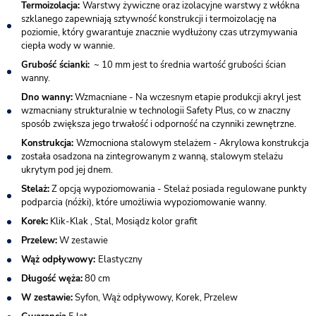
Termoizolacja:
Warstwy żywiczne oraz izolacyjne warstwy z włókna
szklanego zapewniają sztywność konstrukcji i termoizolację na
poziomie, który gwarantuje znacznie wydłużony czas utrzymywania
ciepła wody w wannie.
Grubość ścianki:
~ 10 mm jest to średnia wartość grubości ścian
wanny.
Dno wanny:
Wzmacniane - Na wczesnym etapie produkcji akryl jest
wzmacniany strukturalnie w technologii Safety Plus, co w znaczny
sposób zwiększa jego trwałość i odporność na czynniki zewnętrzne.
Konstrukcja:
Wzmocniona stalowym stelażem - Akrylowa konstrukcja
została osadzona na zintegrowanym z wanną, stalowym stelażu
ukrytym pod jej dnem.
Stelaż:
Z opcją wypoziomowania - Stelaż posiada regulowane punkty
podparcia (nóżki), które umożliwia wypoziomowanie wanny.
Korek:
Klik-Klak , Stal, Mosiądz kolor grafit
Przelew:
W zestawie
Wąż odpływowy:
Elastyczny
Długość węża:
80 cm
W zestawie:
Syfon, Wąż odpływowy, Korek, Przelew