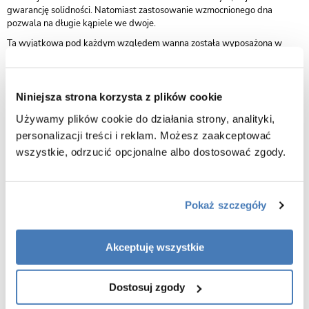
gwarancję solidności. Natomiast zastosowanie wzmocnionego dna
pozwala na długie kąpiele we dwoje.
Ta wyjątkowa pod każdym względem wanna została wyposażona w
odpływ wody z opcją pop-up oraz stelaż umożliwiający dokładne
wypoziomowanie.
Wannę wolnostojącą Corsan Mono można zamontować samodzielnie, do
Niniejsza strona korzysta z plików cookie
każdego produktu dołączamy instrukcję.
Używamy plików cookie do działania strony, analityki,
INNOWACYJNE ROZWIĄZANIA TECHNOLOGICZNE UŻYTE W
personalizacji treści i reklam. Możesz zaakceptować
PRODUKCJI WANNY
wszystkie, odrzucić opcjonalne albo dostosować zgody.
Lata doświadczeń oraz dogłębna znajomość branży, pozwoliła nam na
wypracowanie w procesie produkcyjnym wielu innowacyjnych
technologii. Dzięki temu oferujemy najwyższej jakości produkty
Pokaż szczegóły
wzbogacone o nowoczesne rozwiązania marki Corsan. W końcowej fazie
produkcji, każdy produkt jest poddawany testom jakościowym oraz
wydajnościowym przeprowadzanym przez naszych specjalistów.
Dodatkowo przed wysyłką towar jest zawsze dokładnie sprawdzany.
Akceptuję wszystkie
Dzięki temu klient otrzymuje produkt bezpieczny i gotowy do
użytkowania.
Dostosuj zgody
WANNY CORSAN SPEŁNIAJĄ WSZYSTKIE NORMY EUROPEJSKIE