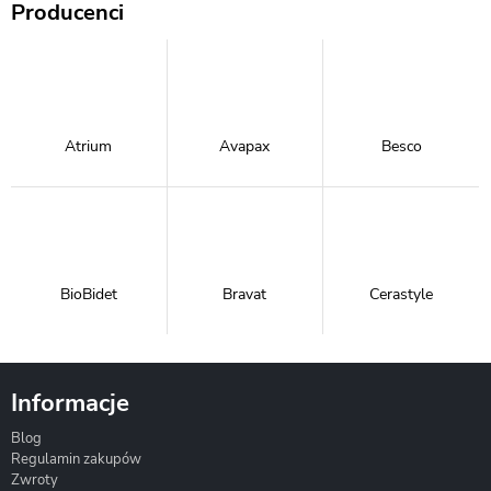
Producenci
Atrium
Avapax
Besco
BioBidet
Bravat
Cerastyle
Informacje
Blog
Corsan
Gante
Hydrosan
Regulamin zakupów
Zwroty