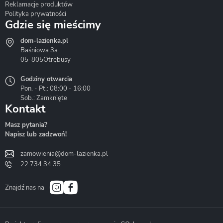
Reklamacje produktów
Polityka prywatności
Gdzie się mieścimy
dom-lazienka.pl
Hydrostop
Inea
Invena
Baśniowa 3a
05-805
Otrębusy
Godziny otwarcia
Pon. - Pt.: 08:00 - 16:00
Sob.: Zamknięte
Kontakt
Liveno
Loge Garden
Massi
Masz pytania?
Napisz lub zadzwoń!
zamowienia@dom-lazienka.pl
22 734 34 35
Mazur
Metal-Hurt
Moel
Bath&Spa
Znajdź nas na