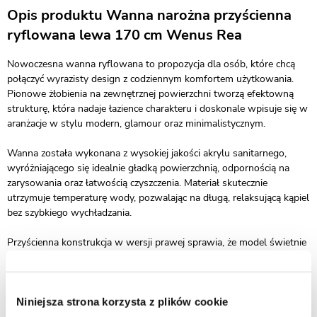
Opis produktu Wanna narożna przyścienna
ryflowana lewa 170 cm Wenus Rea
Nowoczesna wanna ryflowana to propozycja dla osób, które chcą
połączyć wyrazisty design z codziennym komfortem użytkowania.
Pionowe żłobienia na zewnętrznej powierzchni tworzą efektowną
strukturę, która nadaje łazience charakteru i doskonale wpisuje się w
aranżacje w stylu modern, glamour oraz minimalistycznym.
Wanna została wykonana z wysokiej jakości akrylu sanitarnego,
wyróżniającego się idealnie gładką powierzchnią, odpornością na
zarysowania oraz łatwością czyszczenia. Materiał skutecznie
utrzymuje temperaturę wody, pozwalając na długą, relaksującą kąpiel
bez szybkiego wychładzania.
Przyścienna konstrukcja w wersji prawej sprawia, że model świetnie
sprawdzi się także w mniejszych łazienkach, umożliwiając optymalne
zagospodarowanie przestrzeni. Elegancka forma wanny może pełnić
rolę centralnego elementu aranżacji, łącząc funkcjonalność z
nowoczesną estetyką i ponadczasowym stylem.
Niniejsza strona korzysta z plików cookie