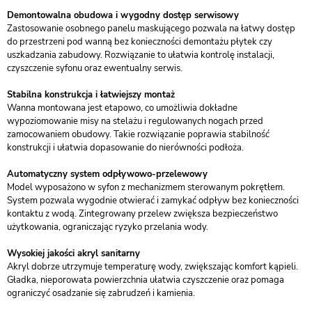
Demontowalna obudowa i wygodny dostęp serwisowy
Zastosowanie osobnego panelu maskującego pozwala na łatwy dostęp
do przestrzeni pod wanną bez konieczności demontażu płytek czy
uszkadzania zabudowy. Rozwiązanie to ułatwia kontrolę instalacji,
czyszczenie syfonu oraz ewentualny serwis.
Stabilna konstrukcja i łatwiejszy montaż
Wanna montowana jest etapowo, co umożliwia dokładne
wypoziomowanie misy na stelażu i regulowanych nogach przed
zamocowaniem obudowy. Takie rozwiązanie poprawia stabilność
konstrukcji i ułatwia dopasowanie do nierówności podłoża.
Automatyczny system odpływowo-przelewowy
Model wyposażono w syfon z mechanizmem sterowanym pokrętłem.
System pozwala wygodnie otwierać i zamykać odpływ bez konieczności
kontaktu z wodą. Zintegrowany przelew zwiększa bezpieczeństwo
użytkowania, ograniczając ryzyko przelania wody.
Wysokiej jakości akryl sanitarny
Akryl dobrze utrzymuje temperaturę wody, zwiększając komfort kąpieli.
Gładka, nieporowata powierzchnia ułatwia czyszczenie oraz pomaga
ograniczyć osadzanie się zabrudzeń i kamienia.