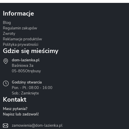
Informacje
Blog
Corsan
Gante
Hydrosan
Regulamin zakupów
Zwroty
Reklamacje produktów
Polityka prywatności
Gdzie się mieścimy
dom-lazienka.pl
Hydrostop
Inea
Invena
Baśniowa 3a
05-805
Otrębusy
Godziny otwarcia
Pon. - Pt.: 08:00 - 16:00
Sob.: Zamknięte
Kontakt
Liveno
Loge Garden
Massi
Masz pytania?
Napisz lub zadzwoń!
zamowienia@dom-lazienka.pl