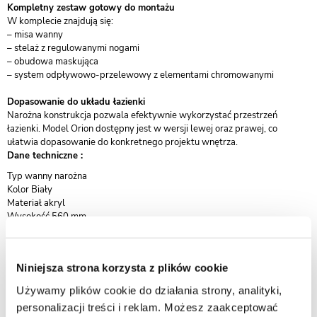
Kompletny zestaw gotowy do montażu
W komplecie znajdują się:
– misa wanny
– stelaż z regulowanymi nogami
– obudowa maskująca
– system odpływowo-przelewowy z elementami chromowanymi
Dopasowanie do układu łazienki
Narożna konstrukcja pozwala efektywnie wykorzystać przestrzeń
łazienki. Model Orion dostępny jest w wersji lewej oraz prawej, co
ułatwia dopasowanie do konkretnego projektu wnętrza.
Dane techniczne :
​Typ wanny narożna
Kolor Biały
Materiał akryl
Wysokość 560 mm
Długość 1595 mm
Szerokość (mm) 750 mm
W zestawie syfon + korek klik-klak
Niniejsza strona korzysta z plików cookie
Gwarancja 24 miesiące
Używamy plików cookie do działania strony, analityki,
personalizacji treści i reklam. Możesz zaakceptować