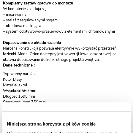
Kompletny zestaw gotowy do montażu
W komplecie znajdują się:
– misa wanny
– stelaż z regulowanymi nogami
– obudowa maskująca
– system odpływowo-przelewowy z elementami chromowanymi
Dopasowanie do układu łazienki
Narożna konstrukcja pozwala efektywnie wykorzystać przestrzeń
łazienki. Model Orion dostępny jest w wersji lewej oraz prawej, co
ułatwia dopasowanie do konkretnego projektu wnętrza.
Dane techniczne :
​Typ wanny narożna
Kolor Biały
Materiał akryl
Wysokość 560 mm
Długość 1695 mm
Szerokość (mm) 750 mm
W zestawie syfon + korek klik-klak
Gwarancja 24 miesiące
Niniejsza strona korzysta z plików cookie