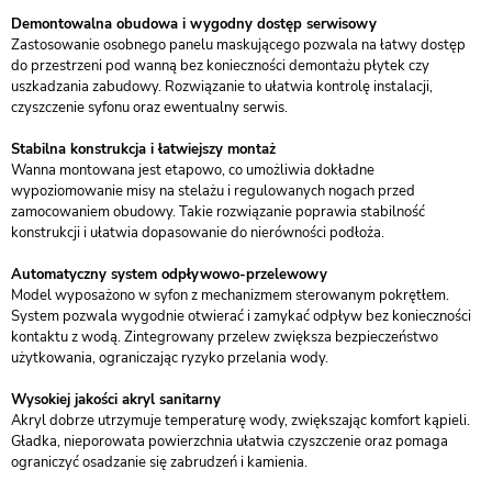
Demontowalna obudowa i wygodny dostęp serwisowy
Zastosowanie osobnego panelu maskującego pozwala na łatwy dostęp
do przestrzeni pod wanną bez konieczności demontażu płytek czy
uszkadzania zabudowy. Rozwiązanie to ułatwia kontrolę instalacji,
czyszczenie syfonu oraz ewentualny serwis.
Stabilna konstrukcja i łatwiejszy montaż
Wanna montowana jest etapowo, co umożliwia dokładne
wypoziomowanie misy na stelażu i regulowanych nogach przed
zamocowaniem obudowy. Takie rozwiązanie poprawia stabilność
konstrukcji i ułatwia dopasowanie do nierówności podłoża.
Automatyczny system odpływowo-przelewowy
Model wyposażono w syfon z mechanizmem sterowanym pokrętłem.
System pozwala wygodnie otwierać i zamykać odpływ bez konieczności
kontaktu z wodą. Zintegrowany przelew zwiększa bezpieczeństwo
użytkowania, ograniczając ryzyko przelania wody.
Wysokiej jakości akryl sanitarny
Akryl dobrze utrzymuje temperaturę wody, zwiększając komfort kąpieli.
Gładka, nieporowata powierzchnia ułatwia czyszczenie oraz pomaga
ograniczyć osadzanie się zabrudzeń i kamienia.