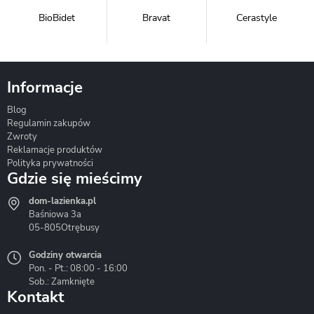
BioBidet
Bravat
Cerastyle
Informacje
Blog
Corsan
Gante
Hydrosan
Regulamin zakupów
Zwroty
Reklamacje produktów
Polityka prywatności
Gdzie się mieścimy
dom-lazienka.pl
Hydrostop
Inea
Invena
Baśniowa 3a
05-805
Otrębusy
Godziny otwarcia
Pon. - Pt.: 08:00 - 16:00
Sob.: Zamknięte
Kontakt
Liveno
Loge Garden
Massi