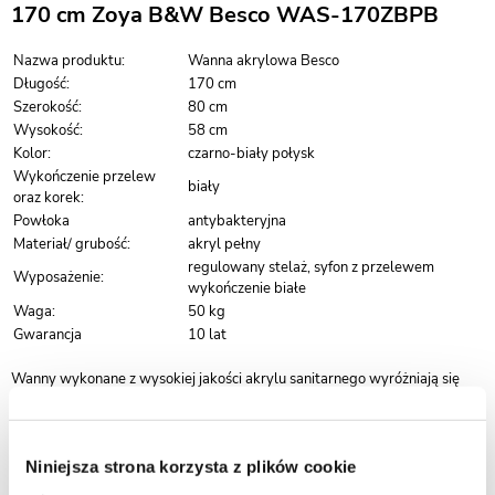
170 cm Zoya B&W Besco WAS-170ZBPB
Nazwa produktu:
Wanna akrylowa Besco
Długość:
170 cm
Szerokość:
80 cm
Wysokość:
58 cm
Kolor:
czarno-biały połysk
Wykończenie przelew
biały
oraz korek:
Powłoka
antybakteryjna
Materiał/ grubość:
akryl pełny
regulowany stelaż, syfon z przelewem
Wyposażenie:
wykończenie białe
Waga:
50 kg
Gwarancja
10 lat
Wanny wykonane z wysokiej jakości akrylu sanitarnego wyróżniają się
idealnie gładką, jednolitą powierzchnią, która znacząco ułatwia
utrzymanie czystości i codzienną pielęgnację. Materiał ten ogranicza
osadzanie się zabrudzeń oraz kamienia, dzięki czemu wanna zachowuje
estetyczny wygląd przez długi czas.
Niniejsza strona korzysta z plików cookie