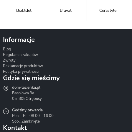
BioBidet
Bravat
Cerastyle
Informacje
Blog
Corsan
Gante
Hydrosan
Regulamin zakupów
Zwroty
Reklamacje produktów
Polityka prywatności
Gdzie się mieścimy
dom-lazienka.pl
Hydrostop
Inea
Invena
Baśniowa 3a
05-805
Otrębusy
Godziny otwarcia
Pon. - Pt.: 08:00 - 16:00
Sob.: Zamknięte
Kontakt
Liveno
Loge Garden
Massi