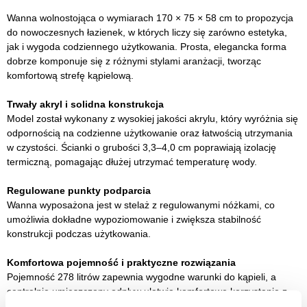
Wanna wolnostojąca o wymiarach 170 × 75 × 58 cm to propozycja
do nowoczesnych łazienek, w których liczy się zarówno estetyka,
jak i wygoda codziennego użytkowania. Prosta, elegancka forma
dobrze komponuje się z różnymi stylami aranżacji, tworząc
komfortową strefę kąpielową.
Trwały akryl i solidna konstrukcja
Model został wykonany z wysokiej jakości akrylu, który wyróżnia się
odpornością na codzienne użytkowanie oraz łatwością utrzymania
w czystości. Ścianki o grubości 3,3–4,0 cm poprawiają izolację
termiczną, pomagając dłużej utrzymać temperaturę wody.
Regulowane punkty podparcia
Wanna wyposażona jest w stelaż z regulowanymi nóżkami, co
umożliwia dokładne wypoziomowanie i zwiększa stabilność
konstrukcji podczas użytkowania.
Komfortowa pojemność i praktyczne rozwiązania
Pojemność 278 litrów zapewnia wygodne warunki do kąpieli, a
centralnie umieszczony odpływ ułatwia komfortowe korzystanie z
wanny z obu stron.