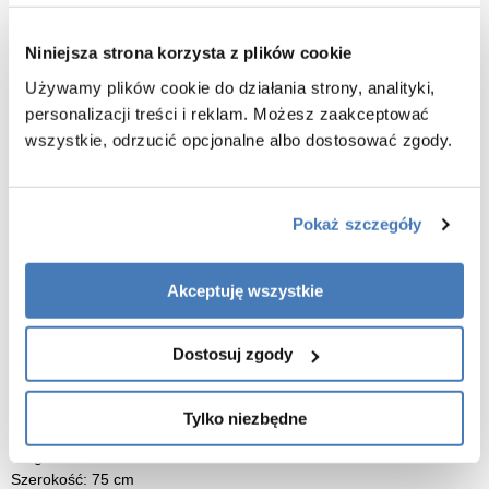
Kompletny zestaw montażowy
Niniejsza strona korzysta z plików cookie
W zestawie znajdują się:
Używamy plików cookie do działania strony, analityki,
– syfon
– odpływ
personalizacji treści i reklam. Możesz zaakceptować
– korek
wszystkie, odrzucić opcjonalne albo dostosować zgody.
– przelew
Dzięki temu wanna jest przygotowana do sprawnego montażu bez
Pokaż szczegóły
konieczności dokupowania podstawowych elementów
instalacyjnych.
Akceptuję wszystkie
Do nowoczesnych aranżacji łazienek
Minimalistyczna bryła i wolnostojąca konstrukcja sprawiają, że
model dobrze prezentuje się zarówno w większych salonach
Dostosuj zgody
kąpielowych, jak i nowoczesnych łazienkach o bardziej
kompaktowym układzie.
Tylko niezbędne
Długość: 170 cm
Szerokość: 75 cm