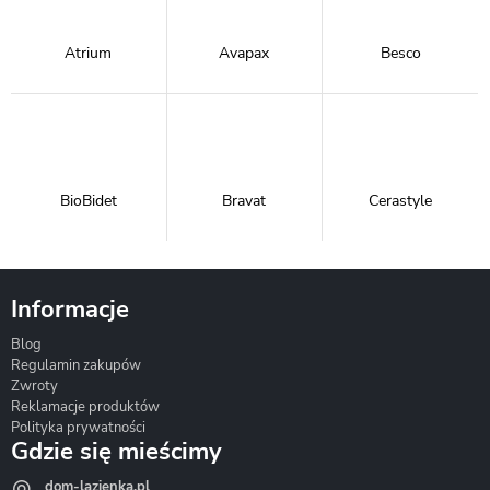
Atrium
Avapax
Besco
BioBidet
Bravat
Cerastyle
Informacje
Blog
Corsan
Gante
Hydrosan
Regulamin zakupów
Zwroty
Reklamacje produktów
Polityka prywatności
Gdzie się mieścimy
dom-lazienka.pl