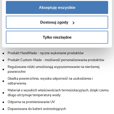
zabrudzeń, ułatwiając pielęgnację i zachowanie nienagannego wyglądu
wanny przez długie lata.
Akceptuję wszystkie
Dodatkowym atutem jest antybakteryjna warstwa Gelcoat, która hamuje
rozwój drobnoustrojów i bakterii, podnosząc poziom higieny w łazience.
Dostosuj zgody
Powierzchnia wanny pozostaje bezpieczna, łatwa do utrzymania w
czystości i odporna na codzienne użytkowanie, eliminując problemy
typowe dla strefy kąpielowej. To rozwiązanie stworzone z myślą o
Tylko niezbędne
trwałości, estetyce i komforcie użytkownika.
Produkt HandMade - ręczne wykonanie produktów
Produkt Custom-Made - możliwość personalizowania produktów
Regulowane nóżki umożliwiają wypoziomowanie na nierównej
powierzchni
Gładka powierzchnia, wysoka odporność na uszkodzenia i
odbarwienia
Materiał o wysokich właściwościach termoizolacyjnych, dzięki czemu
długo utrzymuje temperaturę wody
Odporna na promieniowanie UV
Dopasowana do baterii wolnostojących