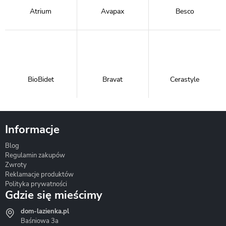
Atrium
Avapax
Besco
BioBidet
Bravat
Cerastyle
Informacje
Blog
Corsan
Gante
Hydrosan
Regulamin zakupów
Zwroty
Reklamacje produktów
Polityka prywatności
Gdzie się mieścimy
dom-lazienka.pl
Hydrostop
Inea
Invena
Baśniowa 3a