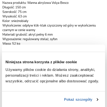
Nazwa produktu: Wanna akrylowa Volya Besco
Długość: 150 cm
Szerokość: 75 cm
Wysokość: 63 cm
Kolor: snieżnobiały
Wykończenie: odpływ klik-klak czyszczony od góry w wykończeniu
czarnym w cenie wanny
Materiał/ grubość: akryl pełny 6 mm
Wyposażenie: regulowany stelaż, syfon
Waga: 52 kg
Pojemność: 180 l
Gwarancja 10 lat
Produkty wykonane z nowoczesnego kompozytu sanitarnego są
Niniejsza strona korzysta z plików cookie
zabezpieczone wyjątkowo trwałą powłoką Gelcoat, która znacząco
Używamy plików cookie do działania strony, analityki,
podnosi odporność powierzchni oraz komfort codziennego użytkowania.
personalizacji treści i reklam. Możesz zaakceptować
Dzięki zastosowaniu starannie dobranych materiałów, wanny
wolnostojące marki Besco łączą wysokie walory estetyczne z
wszystkie, odrzucić opcjonalne albo dostosować zgody.
doskonałymi właściwościami użytkowymi.
Kompozyt sanitarny zapewnia idealnie gładką, jednolitą i nieporowatą
powierzchnię, cechującą się bardzo wysoką trwałością oraz odpornością
Pokaż szczegóły
na przebarwienia i wilgoć. Taka struktura skutecznie ogranicza wnikanie