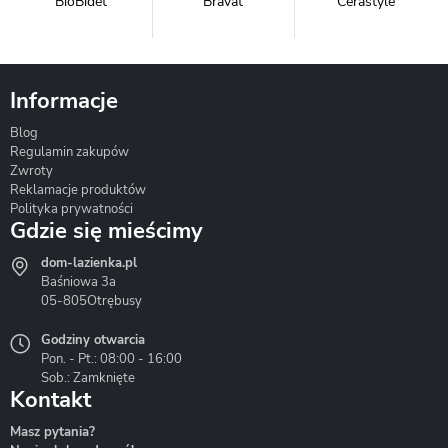
BioBidet
Bravat
Cerastyle
Informacje
Blog
Corsan
Gante
Hydrosan
Regulamin zakupów
Zwroty
Reklamacje produktów
Polityka prywatności
Gdzie się mieścimy
dom-lazienka.pl
Hydrostop
Inea
Invena
Baśniowa 3a
05-805
Otrębusy
Godziny otwarcia
Pon. - Pt.: 08:00 - 16:00
Sob.: Zamknięte
Kontakt
Liveno
Loge Garden
Massi
Masz pytania?