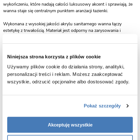
wykończeniu, które nadają całości luksusowy akcent i sprawiają, że
wanna staje się centralnym punktem aranżacji łazienki.
Wykonana z wysokiej jakości akrylu sanitarnego wanna łączy
estetykę z trwałością. Materiał jest odporny na zarysowania i
uszkodzenia mechaniczne, a jednocześnie łatwy w utrzymaniu
czystości. Akryl doskonale utrzymuje temperaturę wody, dzięki
czemu kąpiel pozostaje przyjemnie ciepła przez dłuższy czas,
sprzyjając pełnemu relaksowi.
Niniejsza strona korzysta z plików cookie
Używamy plików cookie do działania strony, analityki,
Głęboka misa zapewnia komfortowe ułożenie ciała i wygodę podczas
personalizacji treści i reklam. Możesz zaakceptować
codziennych kąpieli. Wolnostojąca konstrukcja daje dużą swobodę
wszystkie, odrzucić opcjonalne albo dostosować zgody.
aranżacyjną, pozwalając dopasować wannę do różnych układów
wnętrz — od klasycznych łazienek po nowoczesne salony kąpielowe.
Wanna Sparta to propozycja dla osób, które szukają
ponadczasowego stylu, wygody i wyrazistego designu w jednym,
Pokaż szczegóły
dopracowanym rozwiązaniu.
Akceptuję wszystkie