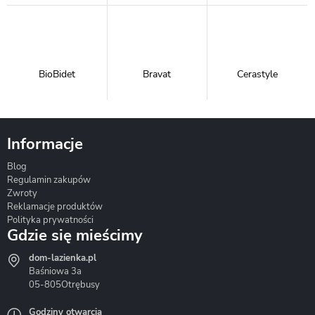
BioBidet
Bravat
Cerastyle
Informacje
Blog
Corsan
Gante
Hydrosan
Regulamin zakupów
Zwroty
Reklamacje produktów
Polityka prywatności
Gdzie się mieścimy
dom-lazienka.pl
Hydrostop
Inea
Invena
Baśniowa 3a
05-805
Otrębusy
Godziny otwarcia