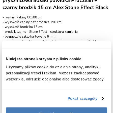
prysznicowa 80x80 powłoka ProClean +
czarny brodzik 15 cm Alex Stone Effect Black
- rozmiar kabiny 80x80 cm
- wysokość kabiny bez brodzika 190 cm
- wysokość brodzika 16 cm
- brodzik czarny - Stone Effect - struktura kamienia
- bezpieczne szkło hartowane 6 mm
- ​przeźroczyste szkło z powłoką ułatwiającą czyszczenie - ProClean w
standardzie
- profil slim czarny mat
- magnetyczna uszczelka w drzwiach
Niniejsza strona korzysta z plików cookie
- nowoczesne. minimalistyczne uchwyty wykonane ze stali nierdzewnej w
kolorze czarny mat
Używamy plików cookie do działania strony, analityki,
- regulacja przyścienna, niwelacja nierówności ścian
personalizacji treści i reklam. Możesz zaakceptować
- szerokość wejścia: Zarya 80 - 43 cm
wszystkie, odrzucić opcjonalne albo dostosować zgody.
- bezproblemowy i cichy przesuw drzwi
- najwyższa jakość podwójnych rolek
- drzwi kabiny osadzone są na rolkach łożyskowych w kolorze czarny mat
w górnej oraz dolnej części
Pokaż szczegóły
- system odbojników, zapobiegający uszkodzeniom podczas otwierania i
zamykania drzwi
- podwójne, łożyskowane rolki wypełniając cały profil zapewniają