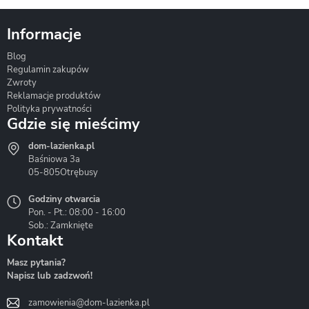
Informacje
Blog
Corsan
Gante
Hydrosan
Regulamin zakupów
Zwroty
Reklamacje produktów
Polityka prywatności
Gdzie się mieścimy
dom-lazienka.pl
Hydrostop
Inea
Invena
Baśniowa 3a
05-805
Otrębusy
Godziny otwarcia
Pon. - Pt.: 08:00 - 16:00
Sob.: Zamknięte
Kontakt
Liveno
Loge Garden
Massi
Masz pytania?
Napisz lub zadzwoń!
zamowienia@dom-lazienka.pl