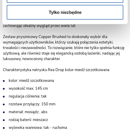
najtrwalszych metod barwienia powierzchni metali. Dzięki tej
zaawansowanej powłoce, produkt zyskuje nawet 15-krotnie większą
Tylko niezbędne
odporność niż w przypadku tradycyjnego galwanizowania. Powłoka PVD
chroni przed zarysowaniami, korozją i działaniem detergentów,
zachowując idealny wygląd przez wiele lat.
Zestaw prysznicowy Copper Brushed to doskonały wybór dla
wymagających użytkowników, którzy szukają połączenia estetyki,
trwałości i niezawodności. To rozwiązanie, które nie tylko spełnia funkcję
użytkową, ale również staje się elegancką ozdobą łazienki, nadając jej
luksusowy, nowoczesny charakter.
Charakterystyka natrysku Rea Drop kolor miedź szczotkowana
kolor: miedź szczotkowana
wysokość max: 145 cm
regulacja ciśnienia: tak
rozstaw przyłączy: 150 mm
materiał: mosiądz , abs
rodzaj baterii: mieszacz
wylewka wannowa: tak - ruchoma