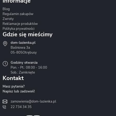
Informacje
Blog
Corsan
Gante
Hydrosan
Regulamin zakupów
Zwroty
Reklamacje produktów
Polityka prywatności
Gdzie się mieścimy
dom-lazienka.pl
Hydrostop
Inea
Invena
Baśniowa 3a
05-805
Otrębusy
Godziny otwarcia
Pon. - Pt.: 08:00 - 16:00
Sob.: Zamknięte
Kontakt
Liveno
Loge Garden
Massi
Masz pytania?
Napisz lub zadzwoń!
zamowienia@dom-lazienka.pl
22 734 34 35
Mazur
Metal-Hurt
Moel