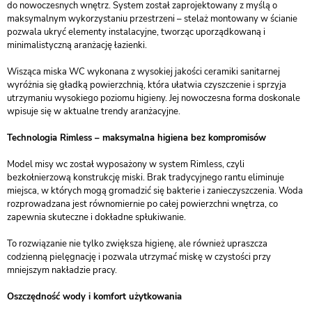
do nowoczesnych wnętrz. System został zaprojektowany z myślą o
maksymalnym wykorzystaniu przestrzeni – stelaż montowany w ścianie
pozwala ukryć elementy instalacyjne, tworząc uporządkowaną i
minimalistyczną aranżację łazienki.
Wisząca miska WC wykonana z wysokiej jakości ceramiki sanitarnej
wyróżnia się gładką powierzchnią, która ułatwia czyszczenie i sprzyja
utrzymaniu wysokiego poziomu higieny. Jej nowoczesna forma doskonale
wpisuje się w aktualne trendy aranżacyjne.
Technologia Rimless – maksymalna higiena bez kompromisów
Model misy wc został wyposażony w system Rimless, czyli
bezkołnierzową konstrukcję miski. Brak tradycyjnego rantu eliminuje
miejsca, w których mogą gromadzić się bakterie i zanieczyszczenia. Woda
rozprowadzana jest równomiernie po całej powierzchni wnętrza, co
zapewnia skuteczne i dokładne spłukiwanie.
To rozwiązanie nie tylko zwiększa higienę, ale również upraszcza
codzienną pielęgnację i pozwala utrzymać miskę w czystości przy
mniejszym nakładzie pracy.
Oszczędność wody i komfort użytkowania