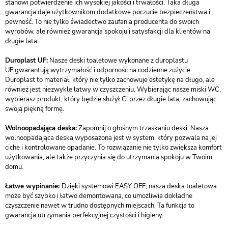
stanowi potwierdzenie ich wysokiej jakości i trwałości. Taka długa
gwarancja daje użytkownikom dodatkowe poczucie bezpieczeństwa i
pewność. To nie tylko świadectwo zaufania producenta do swoich
wyrobów, ale również gwarancja spokoju i satysfakcji dla klientów na
długie lata.
Duroplast UF:
Nasze deski toaletowe wykonane z duroplastu
UF gwarantują wytrzymałość i odporność na codzienne zużycie.
Duroplast to materiał, który nie tylko zachowuje estetykę na długo, ale
również jest niezwykle łatwy w czyszczeniu. Wybierając nasze miski WC,
wybierasz produkt, który będzie służył Ci przez długie lata, zachowując
swoją piękną formę.
Wolnoopadająca deska:
Zapomnij o głośnym trzaskaniu deski. Nasza
wolnoopadająca deska wyposażona jest w system, który pozwala na jej
ciche i kontrolowane opadanie. To rozwiązanie nie tylko zwiększa komfort
użytkowania, ale także przyczynia się do utrzymania spokoju w Twoim
domu.
Łatwe wypinanie:
Dzięki systemowi EASY OFF, nasza deska toaletowa
może być szybko i łatwo demontowana, co umożliwia dokładne
czyszczenie nawet w trudno dostępnych miejscach. Ta funkcja to
gwarancja utrzymania perfekcyjnej czystości i higieny.