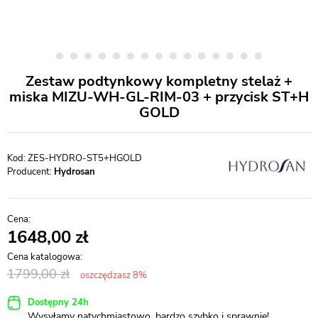
Zestaw podtynkowy kompletny stelaż +
miska MIZU-WH-GL-RIM-03 + przycisk ST+H
GOLD
ZES-HYDRO-ST5+HGOLD
Producent:
Hydrosan
1648,00
1799,00
oszczędzasz 8%
Dostępny 24h
Wysyłamy natychmiastowo, bardzo szybko i sprawnie!