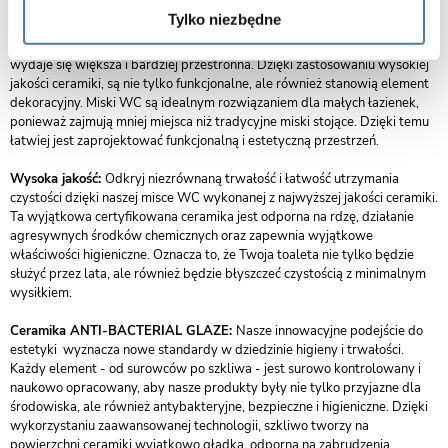
Tylko niezbędne
Estetyka i design:
Miski podwieszane charakteryzują się nowoczesnym i
eleganckim wyglądem. Ich minimalistyczny design sprawia, że łazienka
wydaje się większa i bardziej przestronna. Dzięki zastosowaniu wysokiej
jakości ceramiki, są nie tylko funkcjonalne, ale również stanowią element
dekoracyjny. Miski WC są idealnym rozwiązaniem dla małych łazienek,
ponieważ zajmują mniej miejsca niż tradycyjne miski stojące. Dzięki temu
łatwiej jest zaprojektować funkcjonalną i estetyczną przestrzeń.
Wysoka jakość:
Odkryj niezrównaną trwałość i łatwość utrzymania
czystości dzięki naszej misce WC wykonanej z najwyższej jakości ceramiki.
Ta wyjątkowa certyfikowana ceramika jest odporna na rdzę, działanie
agresywnych środków chemicznych oraz zapewnia wyjątkowe
właściwości higieniczne. Oznacza to, że Twoja toaleta nie tylko będzie
służyć przez lata, ale również będzie błyszczeć czystością z minimalnym
wysiłkiem.
Ceramika ANTI-BACTERIAL GLAZE:
Nasze innowacyjne podejście do
estetyki wyznacza nowe standardy w dziedzinie higieny i trwałości.
Każdy element - od surowców po szkliwa - jest surowo kontrolowany i
naukowo opracowany, aby nasze produkty były nie tylko przyjazne dla
środowiska, ale również antybakteryjne, bezpieczne i higieniczne. Dzięki
wykorzystaniu zaawansowanej technologii, szkliwo tworzy na
powierzchni ceramiki wyjątkowo gładką, odporną na zabrudzenia