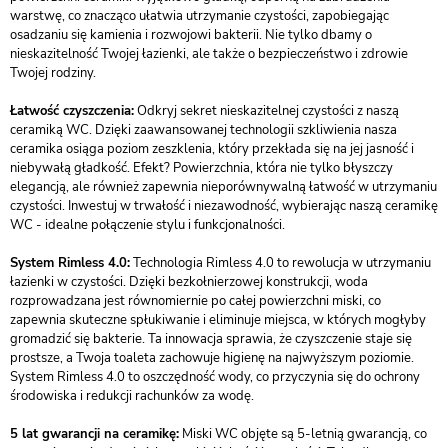
warstwę, co znacząco ułatwia utrzymanie czystości, zapobiegając
osadzaniu się kamienia i rozwojowi bakterii. Nie tylko dbamy o
nieskazitelność Twojej łazienki, ale także o bezpieczeństwo i zdrowie
Twojej rodziny.
Łatwość czyszczenia:
Odkryj sekret nieskazitelnej czystości z naszą
ceramiką WC. Dzięki zaawansowanej technologii szkliwienia nasza
ceramika osiąga poziom zeszklenia, który przekłada się na jej jasność i
niebywałą gładkość. Efekt? Powierzchnia, która nie tylko błyszczy
elegancją, ale również zapewnia nieporównywalną łatwość w utrzymaniu
czystości. Inwestuj w trwałość i niezawodność, wybierając naszą ceramikę
WC - idealne połączenie stylu i funkcjonalności.
System Rimless 4.0:
Technologia Rimless 4.0 to rewolucja w utrzymaniu
łazienki w czystości. Dzięki bezkołnierzowej konstrukcji, woda
rozprowadzana jest równomiernie po całej powierzchni miski, co
zapewnia skuteczne spłukiwanie i eliminuje miejsca, w których mogłyby
gromadzić się bakterie. Ta innowacja sprawia, że czyszczenie staje się
prostsze, a Twoja toaleta zachowuje higienę na najwyższym poziomie.
System Rimless 4.0 to oszczędność wody, co przyczynia się do ochrony
środowiska i redukcji rachunków za wodę.
5 lat gwarancji na ceramikę:
Miski WC objęte są 5-letnią gwarancją, co