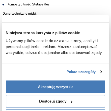
Kompatybilność: Stelaże Rea
Dane techniczne miski:
Rozmiar: 49x36x37 cm
Montaż: wisząca
Niniejsza strona korzysta z plików cookie
System spłukiwania: Rimless - bezrantowy
Używamy plików cookie do działania strony, analityki,
Materiał: ceramika sanitarna
personalizacji treści i reklam. Możesz zaakceptować
Kolor miski: biały + złoty pasek
wszystkie, odrzucić opcjonalne albo dostosować zgody.
Materiał deski: duroplast UF
Rodzaj deski: wolnoopadająca
Kolor deski: biały
Pokaż szczegóły
Wersja slim: tak
Łatwe wypinanie: tak
Akceptuję wszystkie
Gwarancja: 5 lat
Rysunek techniczny MIZU-WH-GL-RIM-03
Dostosuj zgody
Zalety produktu: