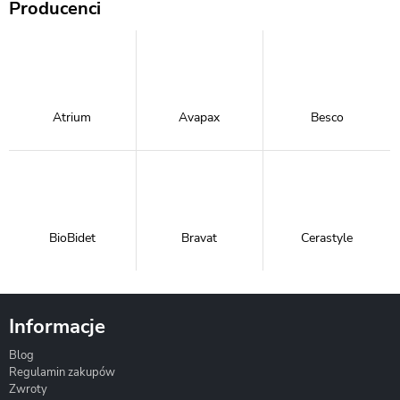
Producenci
Atrium
Avapax
Besco
BioBidet
Bravat
Cerastyle
Informacje
Blog
Corsan
Gante
Hydrosan
Regulamin zakupów
Zwroty