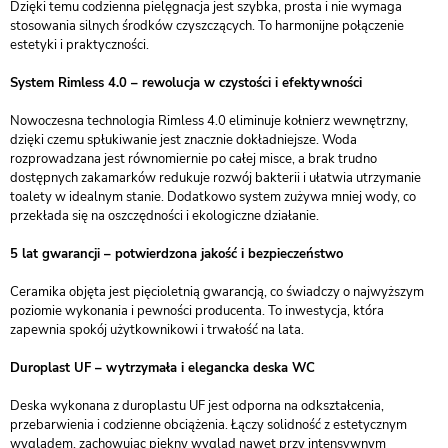
Dzięki temu codzienna pielęgnacja jest szybka, prosta i nie wymaga
stosowania silnych środków czyszczących. To harmonijne połączenie
estetyki i praktyczności.
System Rimless 4.0 – rewolucja w czystości i efektywności
Nowoczesna technologia Rimless 4.0 eliminuje kołnierz wewnętrzny,
dzięki czemu spłukiwanie jest znacznie dokładniejsze. Woda
rozprowadzana jest równomiernie po całej misce, a brak trudno
dostępnych zakamarków redukuje rozwój bakterii i ułatwia utrzymanie
toalety w idealnym stanie. Dodatkowo system zużywa mniej wody, co
przekłada się na oszczędności i ekologiczne działanie.
5 lat gwarancji – potwierdzona jakość i bezpieczeństwo
Ceramika objęta jest pięcioletnią gwarancją, co świadczy o najwyższym
poziomie wykonania i pewności producenta. To inwestycja, która
zapewnia spokój użytkownikowi i trwałość na lata.
Duroplast UF – wytrzymała i elegancka deska WC
Deska wykonana z duroplastu UF jest odporna na odkształcenia,
przebarwienia i codzienne obciążenia. Łączy solidność z estetycznym
wyglądem, zachowując piękny wygląd nawet przy intensywnym