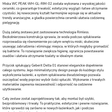
Miska WC PEAK-WH-GL-RIM-02 została wykonana z wysokiej jakości
ceramiki, co gwarantuje trwałość, estetyczny wygląd i łatwe utrzymanie
czystości. Jej nowoczesny kształt harmonijnie wpisuje się w aktualne
trendy aranżacyjne, a gładka powierzchnia ceramiki ułatwia codzienną
pielęgnację.
Dużą zaletą zestawu jest zastosowana technologia Rimless.
Bezkołnierzowa konstrukcja sprawia, że woda podczas spłukiwania
rozprowadza się równomiernie po całym wnętrzu miski, skutecznie
usuwając zabrudzenia i eliminując miejsca, w których mogłyby gromadzić
się bakterie. To rozwiązanie zwiększa higienę, ogranicza powstawanie
osadów i ułatwia utrzymanie toalety w idealnym stanie.
Przycisk spłukujący Geberit Delta 01 stanowi eleganckie dopełnienie
całego systemu. Jego minimalistyczny design pasuje do każdego stylu
wykończenia łazienki, a system spłukiwania dwudzielnego pozwala
oszczędzać wodę poprzez wybór ilości spłuczki. Wykonanie z trwałych
materiałów zapewnia niezawodność i odporność na codzienne
użytkowanie.
Cały zestaw został zaprojektowany tak, aby montaż był szybki,
bezproblemowy i trwały. To praktyczne, estetyczne i pewne rozwiązanie,
które sprawdzi się zarówno w nowych łazienkach, jak i podczas