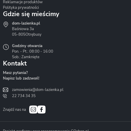
Reklamacje produktów
Polityka prywatności
Gdzie się mieścimy
dom-lazienka.pl
Hydrostop
Inea
Invena
Baśniowa 3a
05-805
Otrębusy
Godziny otwarcia
Pon. - Pt.: 08:00 - 16:00
Sob.: Zamknięte
Kontakt
Liveno
Loge Garden
Massi
Masz pytania?
Napisz lub zadzwoń!
zamowienia@dom-lazienka.pl
22 734 34 35
Mazur
Metal-Hurt
Moel
Bath&Spa
Znajdź nas na