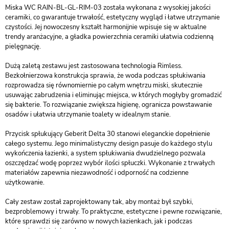
Miska WC RAIN-BL-GL-RIM-03 została wykonana z wysokiej jakości
ceramiki, co gwarantuje trwałość, estetyczny wygląd i łatwe utrzymanie
czystości. Jej nowoczesny kształt harmonijnie wpisuje się w aktualne
trendy aranżacyjne, a gładka powierzchnia ceramiki ułatwia codzienną
pielęgnację.
Dużą zaletą zestawu jest zastosowana technologia Rimless.
Bezkołnierzowa konstrukcja sprawia, że woda podczas spłukiwania
rozprowadza się równomiernie po całym wnętrzu miski, skutecznie
usuwając zabrudzenia i eliminując miejsca, w których mogłyby gromadzić
się bakterie. To rozwiązanie zwiększa higienę, ogranicza powstawanie
osadów i ułatwia utrzymanie toalety w idealnym stanie.
Przycisk spłukujący Geberit Delta 30 stanowi eleganckie dopełnienie
całego systemu. Jego minimalistyczny design pasuje do każdego stylu
wykończenia łazienki, a system spłukiwania dwudzielnego pozwala
oszczędzać wodę poprzez wybór ilości spłuczki. Wykonanie z trwałych
materiałów zapewnia niezawodność i odporność na codzienne
użytkowanie.
Cały zestaw został zaprojektowany tak, aby montaż był szybki,
bezproblemowy i trwały. To praktyczne, estetyczne i pewne rozwiązanie,
które sprawdzi się zarówno w nowych łazienkach, jak i podczas