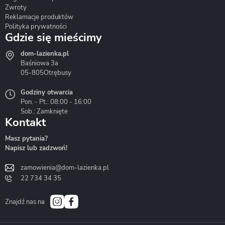
Zwroty
Reklamacje produktów
Polityka prywatności
Gdzie się mieścimy
dom-lazienka.pl
Hydrostop
Inea
Invena
Baśniowa 3a
05-805
Otrębusy
Godziny otwarcia
Pon. - Pt.: 08:00 - 16:00
Sob.: Zamknięte
Kontakt
Liveno
Loge Garden
Massi
Masz pytania?
Napisz lub zadzwoń!
zamowienia@dom-lazienka.pl
22 734 34 35
Mazur
Metal-Hurt
Moel
Bath&Spa
Znajdź nas na