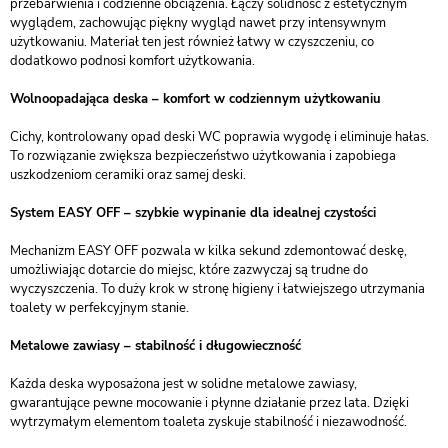
przebarwienia i codzienne obciążenia. Łączy solidność z estetycznym
wyglądem, zachowując piękny wygląd nawet przy intensywnym
użytkowaniu. Materiał ten jest również łatwy w czyszczeniu, co
dodatkowo podnosi komfort użytkowania.
Wolnoopadająca deska – komfort w codziennym użytkowaniu
Cichy, kontrolowany opad deski WC poprawia wygodę i eliminuje hałas.
To rozwiązanie zwiększa bezpieczeństwo użytkowania i zapobiega
uszkodzeniom ceramiki oraz samej deski.
System EASY OFF – szybkie wypinanie dla idealnej czystości
Mechanizm EASY OFF pozwala w kilka sekund zdemontować deskę,
umożliwiając dotarcie do miejsc, które zazwyczaj są trudne do
wyczyszczenia. To duży krok w stronę higieny i łatwiejszego utrzymania
toalety w perfekcyjnym stanie.
Metalowe zawiasy – stabilność i długowieczność
Każda deska wyposażona jest w solidne metalowe zawiasy,
gwarantujące pewne mocowanie i płynne działanie przez lata. Dzięki
wytrzymałym elementom toaleta zyskuje stabilność i niezawodność.