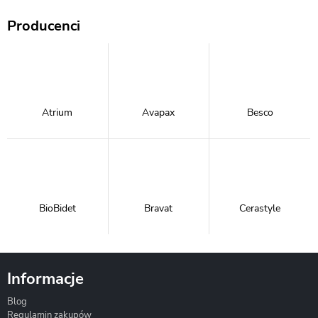
Producenci
Atrium
Avapax
Besco
BioBidet
Bravat
Cerastyle
Informacje
Blog
Corsan
Gante
Hydrosan
Regulamin zakupów