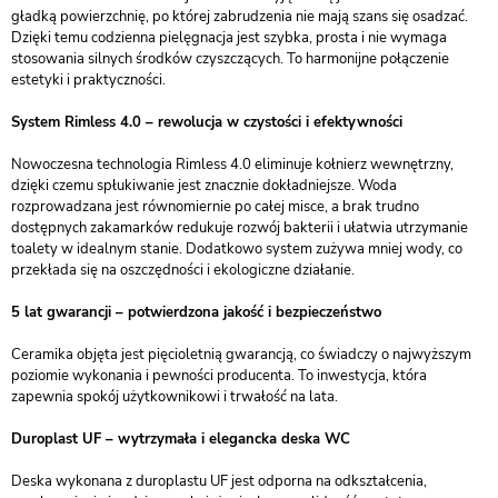
gładką powierzchnię, po której zabrudzenia nie mają szans się osadzać.
Dzięki temu codzienna pielęgnacja jest szybka, prosta i nie wymaga
stosowania silnych środków czyszczących. To harmonijne połączenie
estetyki i praktyczności.
System Rimless 4.0 – rewolucja w czystości i efektywności
Nowoczesna technologia Rimless 4.0 eliminuje kołnierz wewnętrzny,
dzięki czemu spłukiwanie jest znacznie dokładniejsze. Woda
rozprowadzana jest równomiernie po całej misce, a brak trudno
dostępnych zakamarków redukuje rozwój bakterii i ułatwia utrzymanie
toalety w idealnym stanie. Dodatkowo system zużywa mniej wody, co
przekłada się na oszczędności i ekologiczne działanie.
5 lat gwarancji – potwierdzona jakość i bezpieczeństwo
Ceramika objęta jest pięcioletnią gwarancją, co świadczy o najwyższym
poziomie wykonania i pewności producenta. To inwestycja, która
zapewnia spokój użytkownikowi i trwałość na lata.
Duroplast UF – wytrzymała i elegancka deska WC
Deska wykonana z duroplastu UF jest odporna na odkształcenia,