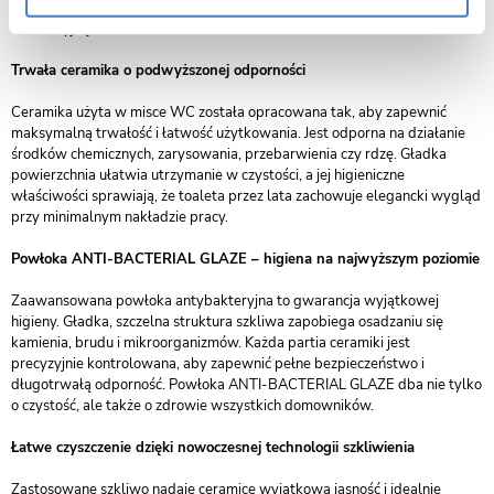
ceramika sprawia, że misa pełni funkcję zarówno praktyczną, jak i
dekoracyjną.
Trwała ceramika o podwyższonej odporności
Ceramika użyta w misce WC została opracowana tak, aby zapewnić
maksymalną trwałość i łatwość użytkowania. Jest odporna na działanie
środków chemicznych, zarysowania, przebarwienia czy rdzę. Gładka
powierzchnia ułatwia utrzymanie w czystości, a jej higieniczne
właściwości sprawiają, że toaleta przez lata zachowuje elegancki wygląd
przy minimalnym nakładzie pracy.
Powłoka ANTI-BACTERIAL GLAZE – higiena na najwyższym poziomie
Zaawansowana powłoka antybakteryjna to gwarancja wyjątkowej
higieny. Gładka, szczelna struktura szkliwa zapobiega osadzaniu się
kamienia, brudu i mikroorganizmów. Każda partia ceramiki jest
precyzyjnie kontrolowana, aby zapewnić pełne bezpieczeństwo i
długotrwałą odporność. Powłoka ANTI-BACTERIAL GLAZE dba nie tylko
o czystość, ale także o zdrowie wszystkich domowników.
Łatwe czyszczenie dzięki nowoczesnej technologii szkliwienia
Zastosowane szkliwo nadaje ceramice wyjątkową jasność i idealnie