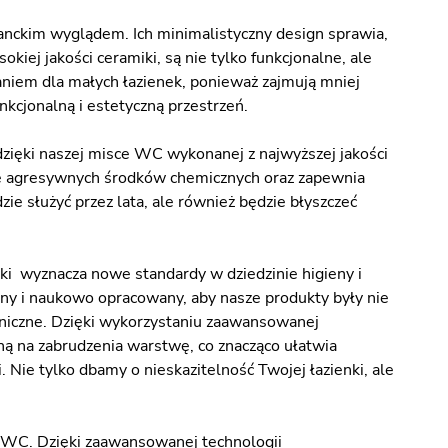
anckim wyglądem. Ich minimalistyczny design sprawia,
kiej jakości ceramiki, są nie tylko funkcjonalne, ale
niem dla małych łazienek, ponieważ zajmują mniej
unkcjonalną i estetyczną przestrzeń.
dzięki naszej misce WC wykonanej z najwyższej jakości
nie agresywnych środków chemicznych oraz zapewnia
ie służyć przez lata, ale również będzie błyszczeć
ki wyznacza nowe standardy w dziedzinie higieny i
ny i naukowo opracowany, aby nasze produkty były nie
ieniczne. Dzięki wykorzystaniu zaawansowanej
ną na zabrudzenia warstwę, co znacząco ułatwia
. Nie tylko dbamy o nieskazitelność Twojej łazienki, ale
ką WC. Dzięki zaawansowanej technologii