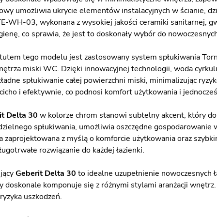
owy umożliwia ukrycie elementów instalacyjnych w ścianie, dzię
-WH-03, wykonana z wysokiej jakości ceramiki sanitarnej, gwa
higienę, co sprawia, że jest to doskonały wybór do nowoczesnyc
utem tego modelu jest zastosowany system spłukiwania Torna
nętrza miski WC. Dzięki innowacyjnej technologii, woda cyrkul
adne spłukiwanie całej powierzchni miski, minimalizując ryzyko
 cicho i efektywnie, co podnosi komfort użytkowania i jednocze
t Delta 30
w kolorze chrom stanowi subtelny akcent, który d
zielnego spłukiwania, umożliwia oszczędne gospodarowanie w
a zaprojektowana z myślą o komforcie użytkowania oraz szybki
ługotrwałe rozwiązanie do każdej łazienki.
ujący
Geberit Delta 30
to idealne uzupełnienie nowoczesnych ł
y doskonale komponuje się z różnymi stylami aranżacji wnętrz
ryzyka uszkodzeń.