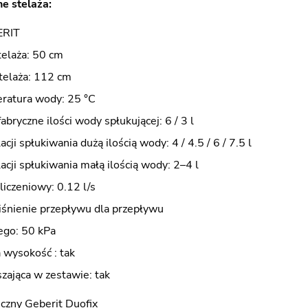
e stelaża:
ERIT
telaża: 50 cm
elaża: 112 cm
ratura wody: 25 °C
abryczne ilości wody spłukującej: 6 / 3 l
cji spłukiwania dużą ilością wody: 4 / 4.5 / 6 / 7.5 l
acji spłukiwania małą ilością wody: 2–4 l
iczeniowy: 0.12 l/s
iśnienie przepływu dla przepływu
ego: 50 kPa
wysokość : tak
zająca w zestawie: tak
czny Geberit Duofix