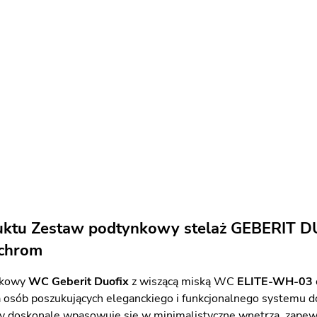
uktu Zestaw podtynkowy stelaż GEBERIT D
chrom
nkowy
WC Geberit Duofix
z wiszącą miską WC
ELITE-WH-03
a osób poszukujących eleganckiego i funkcjonalnego systemu d
y doskonale wpasowuje się w minimalistyczne wnętrza, zapew