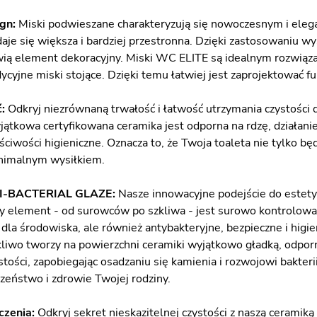
ign:
Miski podwieszane charakteryzują się nowoczesnym i eleg
aje się większa i bardziej przestronna. Dzięki zastosowaniu wyso
ią element dekoracyjny. Miski WC ELITE są idealnym rozwiąza
dycyjne miski stojące. Dzięki temu łatwiej jest zaprojektować f
ć:
Odkryj niezrównaną trwałość i łatwość utrzymania czystości 
yjątkowa certyfikowana ceramika jest odporna na rdzę, działa
iwości higieniczne. Oznacza to, że Twoja toaleta nie tylko będz
inimalnym wysiłkiem.
TI-BACTERIAL GLAZE:
Nasze innowacyjne podejście do estety
dy element - od surowców po szkliwa - jest surowo kontrolowa
e dla środowiska, ale również antybakteryjne, bezpieczne i hig
zkliwo tworzy na powierzchni ceramiki wyjątkowo gładką, odpor
tości, zapobiegając osadzaniu się kamienia i rozwojowi bakterii
czeństwo i zdrowie Twojej rodziny.
czenia:
Odkryj sekret nieskazitelnej czystości z naszą cerami