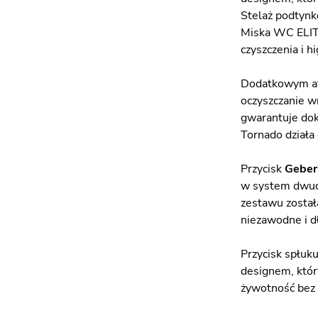
Stelaż podtynk
Miska WC ELITE
czyszczenia i 
Dodatkowym at
oczyszczanie w
gwarantuje dokł
Tornado działa
Przycisk
Geberi
w system dwud
zestawu został
niezawodne i d
Przycisk spłuk
designem, któr
żywotność bez 