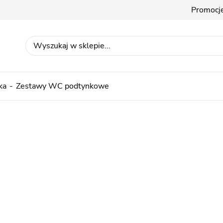
Promocj
ka
Zestawy WC podtynkowe