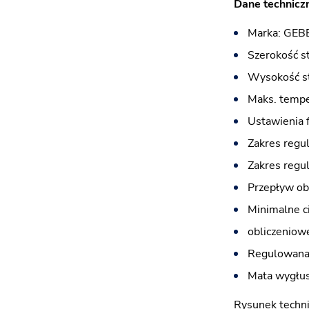
Dane techniczn
Marka: GEB
Szerokość s
Wysokość st
Maks. tempe
Ustawienia f
Zakres regula
Zakres regul
Przepływ obl
Minimalne c
obliczeniow
Regulowana 
Mata wygłus
Rysunek techni