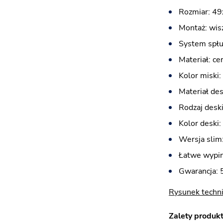
Rozmiar: 4
Montaż: wis
System spłu
Materiał: ce
Kolor miski: 
Materiał des
Rodzaj desk
Kolor deski: 
Wersja slim:
Łatwe wypin
Gwarancja: 5
Rysunek techn
Zalety produkt