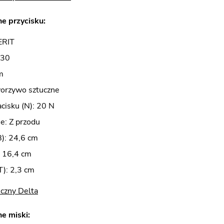
e przycisku:
ERIT
 30
m
worzywo sztuczne
acisku (N): 20 N
e: Z przodu
B): 24,6 cm
: 16,4 cm
): 2,3 cm
czny Delta
e miski: