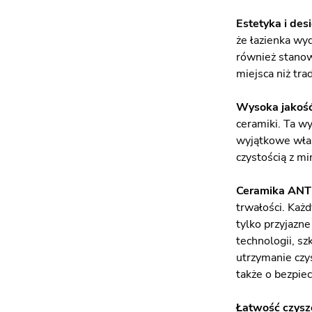
Estetyka i des
że łazienka wyd
również stanow
miejsca niż tra
Wysoka jakoś
ceramiki. Ta w
wyjątkowe właśc
czystością z m
Ceramika AN
trwałości. Każ
tylko przyjazn
technologii, s
utrzymanie czys
także o bezpie
Łatwość czysz