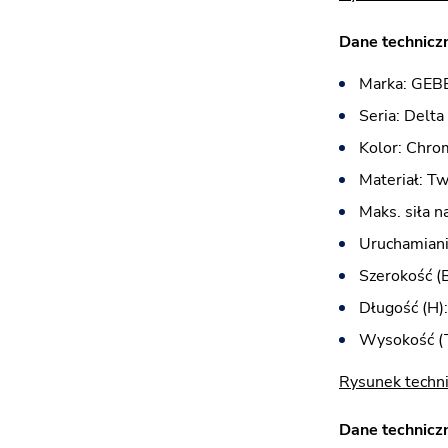
Dane techniczn
Marka: GEB
Seria: Delta
Kolor: Chro
Materiał: T
Maks. siła n
Uruchamiani
Szerokość (
Długość (H)
Wysokość (T
Rysunek techni
Dane techniczn