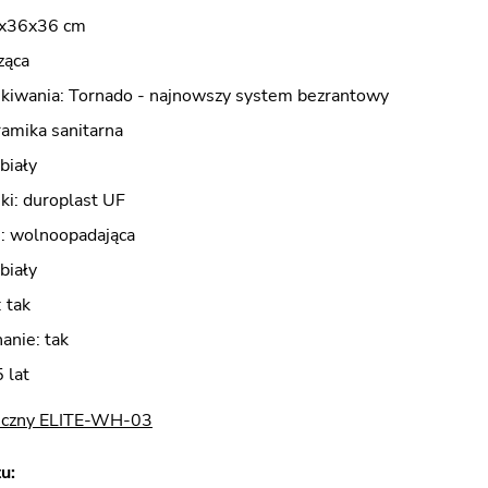
9x36x36 cm
ząca
kiwania: Tornado - najnowszy system bezrantowy
ramika sanitarna
biały
ki: duroplast UF
i: wolnoopadająca
biały
 tak
anie: tak
 lat
iczny ELITE-WH-03
u: