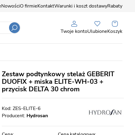
e
Nowości
O firmie
Kontakt
Warunki i koszt dostawy
Rabaty
Twoje konto
Ulubione
Koszyk
Zestaw podtynkowy stelaż GEBERIT
DUOFIX + miska ELITE-WH-03 +
przycisk DELTA 30 chrom
ZES-ELITE-6
Producent:
Hydrosan