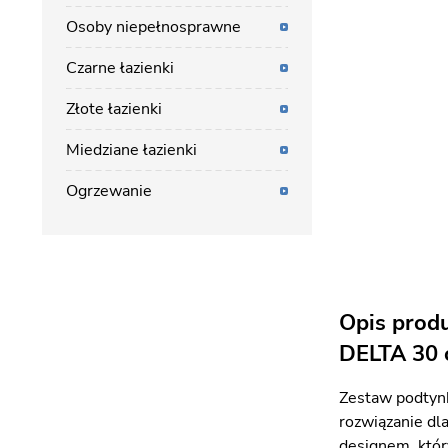
Osoby niepełnosprawne
Czarne łazienki
Złote łazienki
Miedziane łazienki
Ogrzewanie
Opis prod
DELTA 30 
Zestaw podty
rozwiązanie dl
designem, któr