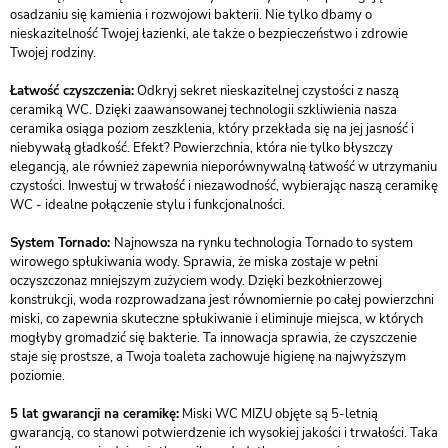
osadzaniu się kamienia i rozwojowi bakterii. Nie tylko dbamy o
nieskazitelność Twojej łazienki, ale także o bezpieczeństwo i zdrowie
Twojej rodziny.
Łatwość czyszczenia:
Odkryj sekret nieskazitelnej czystości z naszą
ceramiką WC. Dzięki zaawansowanej technologii szkliwienia nasza
ceramika osiąga poziom zeszklenia, który przekłada się na jej jasność i
niebywałą gładkość. Efekt? Powierzchnia, która nie tylko błyszczy
elegancją, ale również zapewnia nieporównywalną łatwość w utrzymaniu
czystości. Inwestuj w trwałość i niezawodność, wybierając naszą ceramikę
WC - idealne połączenie stylu i funkcjonalności.
System Tornado:
Najnowsza na rynku technologia Tornado to system
wirowego spłukiwania wody. Sprawia, że miska zostaje w pełni
oczyszczonaz mniejszym zużyciem wody. Dzięki bezkołnierzowej
konstrukcji, woda rozprowadzana jest równomiernie po całej powierzchni
miski, co zapewnia skuteczne spłukiwanie i eliminuje miejsca, w których
mogłyby gromadzić się bakterie. Ta innowacja sprawia, że czyszczenie
staje się prostsze, a Twoja toaleta zachowuje higienę na najwyższym
poziomie.
5 lat gwarancji na ceramikę:
Miski WC MIZU objęte są 5-letnią
gwarancją, co stanowi potwierdzenie ich wysokiej jakości i trwałości. Taka