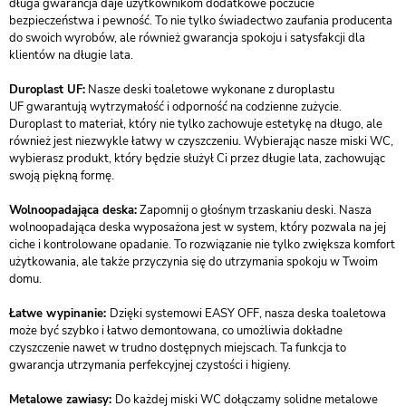
długa gwarancja daje użytkownikom dodatkowe poczucie
bezpieczeństwa i pewność. To nie tylko świadectwo zaufania producenta
do swoich wyrobów, ale również gwarancja spokoju i satysfakcji dla
klientów na długie lata.
Duroplast UF:
Nasze deski toaletowe wykonane z duroplastu
UF gwarantują wytrzymałość i odporność na codzienne zużycie.
Duroplast to materiał, który nie tylko zachowuje estetykę na długo, ale
również jest niezwykle łatwy w czyszczeniu. Wybierając nasze miski WC,
wybierasz produkt, który będzie służył Ci przez długie lata, zachowując
swoją piękną formę.
Wolnoopadająca deska:
Zapomnij o głośnym trzaskaniu deski. Nasza
wolnoopadająca deska wyposażona jest w system, który pozwala na jej
ciche i kontrolowane opadanie. To rozwiązanie nie tylko zwiększa komfort
użytkowania, ale także przyczynia się do utrzymania spokoju w Twoim
domu.
Łatwe wypinanie:
Dzięki systemowi EASY OFF, nasza deska toaletowa
może być szybko i łatwo demontowana, co umożliwia dokładne
czyszczenie nawet w trudno dostępnych miejscach. Ta funkcja to
gwarancja utrzymania perfekcyjnej czystości i higieny.
Metalowe zawiasy:
Do każdej miski WC dołączamy solidne metalowe