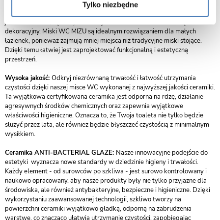
eleganckim wyglądem. Ich minimalistyczny design sprawia, że łazienka
Tylko niezbędne
wydaje się większa i bardziej przestronna. Dzięki zastosowaniu wysokiej
jakości ceramiki, są nie tylko funkcjonalne, ale również stanowią element
dekoracyjny. Miski WC MIZU są idealnym rozwiązaniem dla małych
łazienek, ponieważ zajmują mniej miejsca niż tradycyjne miski stojące.
Dzięki temu łatwiej jest zaprojektować funkcjonalną i estetyczną
przestrzeń.
Wysoka jakość:
Odkryj niezrównaną trwałość i łatwość utrzymania
czystości dzięki naszej misce WC wykonanej z najwyższej jakości ceramiki.
Ta wyjątkowa certyfikowana ceramika jest odporna na rdzę, działanie
agresywnych środków chemicznych oraz zapewnia wyjątkowe
właściwości higieniczne. Oznacza to, że Twoja toaleta nie tylko będzie
służyć przez lata, ale również będzie błyszczeć czystością z minimalnym
wysiłkiem.
Ceramika ANTI-BACTERIAL GLAZE:
Nasze innowacyjne podejście do
estetyki wyznacza nowe standardy w dziedzinie higieny i trwałości.
Każdy element - od surowców po szkliwa - jest surowo kontrolowany i
naukowo opracowany, aby nasze produkty były nie tylko przyjazne dla
środowiska, ale również antybakteryjne, bezpieczne i higieniczne. Dzięki
wykorzystaniu zaawansowanej technologii, szkliwo tworzy na
powierzchni ceramiki wyjątkowo gładką, odporną na zabrudzenia
warstwę, co znacząco ułatwia utrzymanie czystości, zapobiegając