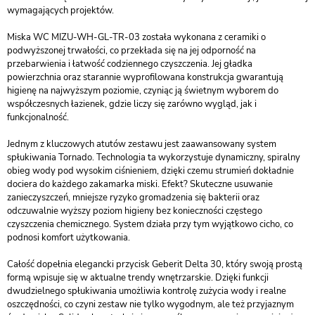
wymagających projektów.
Miska WC MIZU-WH-GL-TR-03 została wykonana z ceramiki o
podwyższonej trwałości, co przekłada się na jej odporność na
przebarwienia i łatwość codziennego czyszczenia. Jej gładka
powierzchnia oraz starannie wyprofilowana konstrukcja gwarantują
higienę na najwyższym poziomie, czyniąc ją świetnym wyborem do
współczesnych łazienek, gdzie liczy się zarówno wygląd, jak i
funkcjonalność.
Jednym z kluczowych atutów zestawu jest zaawansowany system
spłukiwania Tornado. Technologia ta wykorzystuje dynamiczny, spiralny
obieg wody pod wysokim ciśnieniem, dzięki czemu strumień dokładnie
dociera do każdego zakamarka miski. Efekt? Skuteczne usuwanie
zanieczyszczeń, mniejsze ryzyko gromadzenia się bakterii oraz
odczuwalnie wyższy poziom higieny bez konieczności częstego
czyszczenia chemicznego. System działa przy tym wyjątkowo cicho, co
podnosi komfort użytkowania.
Całość dopełnia elegancki przycisk Geberit Delta 30, który swoją prostą
formą wpisuje się w aktualne trendy wnętrzarskie. Dzięki funkcji
dwudzielnego spłukiwania umożliwia kontrolę zużycia wody i realne
oszczędności, co czyni zestaw nie tylko wygodnym, ale też przyjaznym