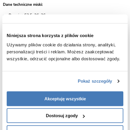
Dane techniczne miski:
Rozmiar: 53,5x36x36 cm
Montaż: wisząca
System spłukiwania: Tornado - najnowszy system bezrantowy
Niniejsza strona korzysta z plików cookie
Materiał: ceramika sanitarna
Używamy plików cookie do działania strony, analityki,
Kolor miski: biały + złoty pasek
personalizacji treści i reklam. Możesz zaakceptować
Materiał deski: duroplast UF
wszystkie, odrzucić opcjonalne albo dostosować zgody.
Rodzaj deski: wolnoopadająca
Kolor deski: biały
Wersja slim: tak
Pokaż szczegóły
Łatwe wypinanie: tak
Gwarancja: 5 lat
Akceptuję wszystkie
Rysunek techniczny MIZU-WH-GL-TR-03
Zalety produktu:
Dostosuj zgody
Estetyka i design:
Miski podwieszane charakteryzują się nowoczesnym i