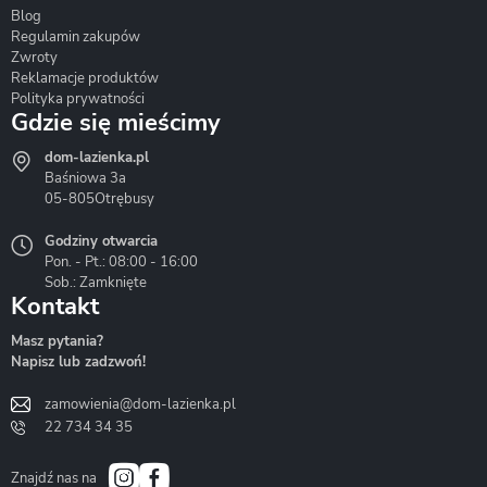
Blog
Corsan
Gante
Hydrosan
Regulamin zakupów
Zwroty
Reklamacje produktów
Polityka prywatności
Gdzie się mieścimy
dom-lazienka.pl
Hydrostop
Inea
Invena
Baśniowa 3a
05-805
Otrębusy
Godziny otwarcia
Pon. - Pt.: 08:00 - 16:00
Sob.: Zamknięte
Kontakt
Liveno
Loge Garden
Massi
Masz pytania?
Napisz lub zadzwoń!
zamowienia@dom-lazienka.pl
22 734 34 35
Mazur
Metal-Hurt
Moel
Bath&Spa
Znajdź nas na