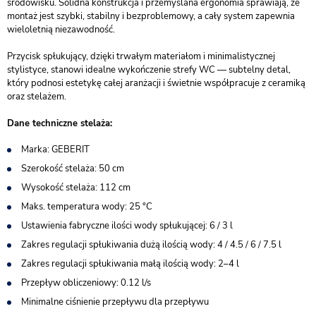
środowisku. Solidna konstrukcja i przemyślana ergonomia sprawiają, że
montaż jest szybki, stabilny i bezproblemowy, a cały system zapewnia
wieloletnią niezawodność.
Przycisk spłukujący, dzięki trwałym materiałom i minimalistycznej
stylistyce, stanowi idealne wykończenie strefy WC — subtelny detal,
który podnosi estetykę całej aranżacji i świetnie współpracuje z ceramiką
oraz stelażem.
Dane techniczne stelaża:
Marka: GEBERIT
Szerokość stelaża: 50 cm
Wysokość stelaża: 112 cm
Maks. temperatura wody: 25 °C
Ustawienia fabryczne ilości wody spłukującej: 6 / 3 l
Zakres regulacji spłukiwania dużą ilością wody: 4 / 4.5 / 6 / 7.5 l
Zakres regulacji spłukiwania małą ilością wody: 2–4 l
Przepływ obliczeniowy: 0.12 l/s
Minimalne ciśnienie przepływu dla przepływu