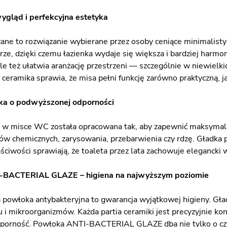
gląd i perfekcyjna estetyka
ane to rozwiązanie wybierane przez osoby ceniące minimalistyc
ze, dzięki czemu łazienka wydaje się większa i bardziej harmon
e też ułatwia aranżację przestrzeni — szczególnie w niewielkic
ceramika sprawia, że misa pełni funkcję zarówno praktyczną, ja
ka o podwyższonej odporności
 w misce WC została opracowana tak, aby zapewnić maksymalną
ów chemicznych, zarysowania, przebarwienia czy rdzę. Gładka p
aściwości sprawiają, że toaleta przez lata zachowuje elegancki
-BACTERIAL GLAZE – higiena na najwyższym poziomie
owłoka antybakteryjna to gwarancja wyjątkowej higieny. Gładk
u i mikroorganizmów. Każda partia ceramiki jest precyzyjnie k
porność. Powłoka ANTI-BACTERIAL GLAZE dba nie tylko o czy