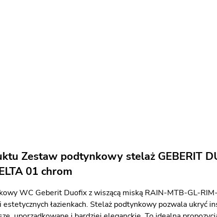
uktu Zestaw podtynkowy stelaż GEBERIT 
DELTA 01 chrom
kowy WC Geberit Duofix z wiszącą miską RAIN-MTB-GL-RIM-0
 estetycznych łazienkach. Stelaż podtynkowy pozwala ukryć inst
ze, uporządkowane i bardziej eleganckie. To idealna propozycja