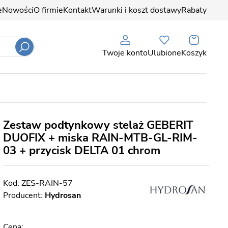
e
Nowości
O firmie
Kontakt
Warunki i koszt dostawy
Rabaty
Twoje konto
Ulubione
Koszyk
Zestaw podtynkowy stelaż GEBERIT
DUOFIX + miska RAIN-MTB-GL-RIM-
03 + przycisk DELTA 01 chrom
ZES-RAIN-57
Producent:
Hydrosan