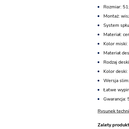
Rozmiar: 5
Montaż: wis
System spłu
Materiał: ce
Kolor miski:
Materiał des
Rodzaj desk
Kolor deski:
Wersja slim:
Łatwe wypin
Gwarancja: 5
Rysunek techn
Zalety produkt