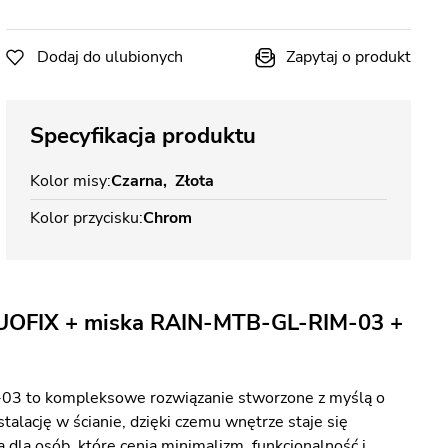
Dodaj do ulubionych
Zapytaj o produkt
Specyfikacja produktu
Kolor misy
Czarna
Złota
Kolor przycisku
Chrom
DUOFIX + miska RAIN-MTB-GL-RIM-03 +
3 to kompleksowe rozwiązanie stworzone z myślą o
alację w ścianie, dzięki czemu wnętrze staje się
 dla osób, które cenią minimalizm, funkcjonalność i