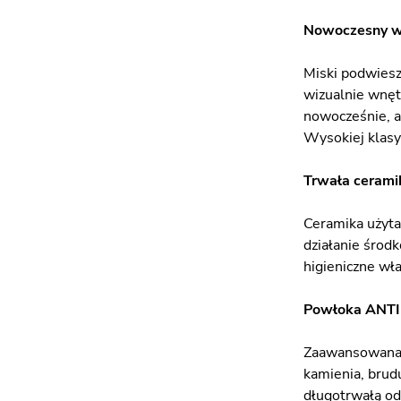
Nowoczesny wy
Miski podwiesz
wizualnie wnętr
nowocześnie, al
Wysokiej klasy 
Trwała cerami
Ceramika użyta
działanie środk
higieniczne wł
Powłoka ANTI
Zaawansowana p
kamienia, brud
długotrwałą od