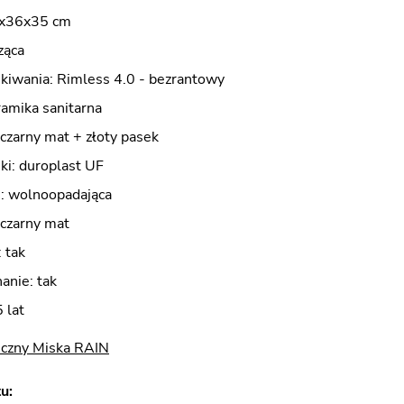
1x36x35 cm
ząca
kiwania: Rimless 4.0 - bezrantowy
ramika sanitarna
 czarny mat + złoty pasek
ki: duroplast UF
i: wolnoopadająca
 czarny mat
 tak
anie: tak
 lat
iczny Miska RAIN
u: