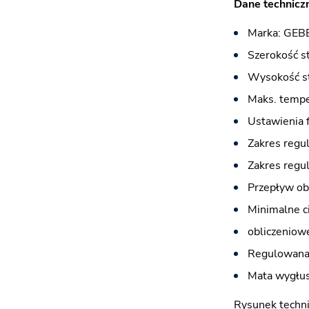
Dane techniczn
Marka: GEB
Szerokość s
Wysokość st
Maks. tempe
Ustawienia f
Zakres regula
Zakres regul
Przepływ obl
Minimalne c
obliczeniow
Regulowana 
Mata wygłus
Rysunek techni