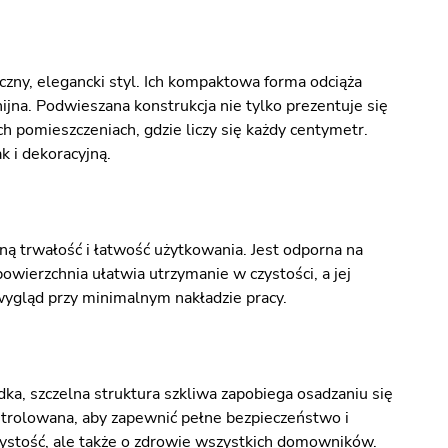
zny, elegancki styl. Ich kompaktowa forma odciąża
ijna. Podwieszana konstrukcja nie tylko prezentuje się
h pomieszczeniach, gdzie liczy się każdy centymetr.
k i dekoracyjną.
 trwałość i łatwość użytkowania. Jest odporna na
owierzchnia ułatwia utrzymanie w czystości, a jej
 wygląd przy minimalnym nakładzie pracy.
a, szczelna struktura szkliwa zapobiega osadzaniu się
ontrolowana, aby zapewnić pełne bezpieczeństwo i
stość, ale także o zdrowie wszystkich domowników.