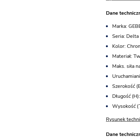
Dane techniczn
Marka: GEB
Seria: Delta
Kolor: Chro
Materiał: T
Maks. siła n
Uruchamiani
Szerokość (
Długość (H)
Wysokość (T
Rysunek techni
Dane techniczn