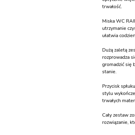
trwałość.
Miska WC RAIN-
utrzymanie czys
ułatwia codzien
Dużą zaletą ze
rozprowadza si
gromadzić się 
stanie.
Przycisk spłuk
stylu wykończe
trwałych mater
Cały zestaw zo
rozwiązanie, kt