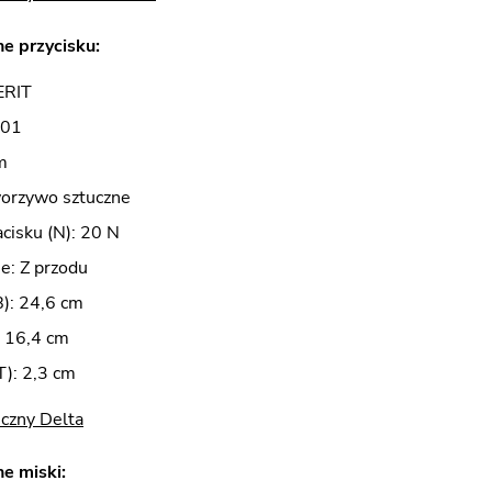
e przycisku:
ERIT
 01
m
worzywo sztuczne
acisku (N): 20 N
e: Z przodu
B): 24,6 cm
: 16,4 cm
): 2,3 cm
czny Delta
e miski: