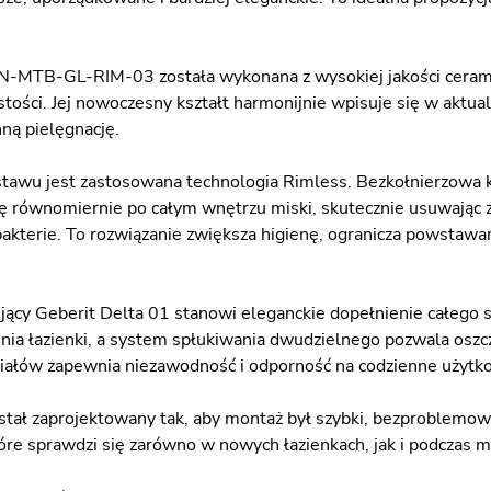
MTB-GL-RIM-03 została wykonana z wysokiej jakości ceramiki
tości. Jej nowoczesny kształt harmonijnie wpisuje się w aktua
ną pielęgnację.
stawu jest zastosowana technologia Rimless. Bezkołnierzowa 
ę równomiernie po całym wnętrzu miski, skutecznie usuwając z
bakterie. To rozwiązanie zwiększa higienę, ogranicza powstawa
ujący Geberit Delta 01 stanowi eleganckie dopełnienie całego
nia łazienki, a system spłukiwania dwudzielnego pozwala oszc
iałów zapewnia niezawodność i odporność na codzienne użytk
stał zaprojektowany tak, aby montaż był szybki, bezproblemowy
óre sprawdzi się zarówno w nowych łazienkach, jak i podczas mo