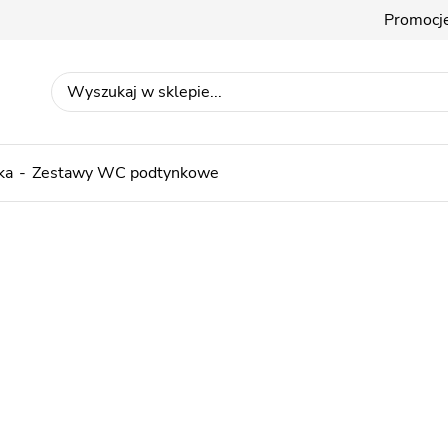
Promocj
ka
Zestawy WC podtynkowe