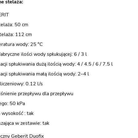
e stelaża:
ERIT
telaża: 50 cm
elaża: 112 cm
ratura wody: 25 °C
abryczne ilości wody spłukującej: 6 / 3 l
cji spłukiwania dużą ilością wody: 4 / 4.5 / 6 / 7.5 l
acji spłukiwania małą ilością wody: 2–4 l
iczeniowy: 0.12 l/s
iśnienie przepływu dla przepływu
ego: 50 kPa
wysokość : tak
zająca w zestawie: tak
czny Geberit Duofix