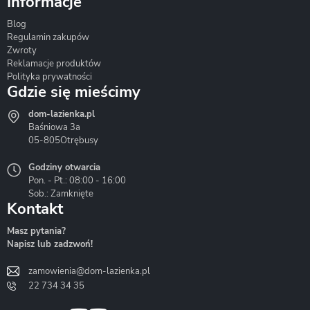
Informacje
Blog
Corsan
Gante
Hydrosan
Regulamin zakupów
Zwroty
Reklamacje produktów
Polityka prywatności
Gdzie się mieścimy
dom-lazienka.pl
Hydrostop
Inea
Invena
Baśniowa 3a
05-805
Otrębusy
Godziny otwarcia
Pon. - Pt.: 08:00 - 16:00
Sob.: Zamknięte
Kontakt
Liveno
Loge Garden
Massi
Masz pytania?
Napisz lub zadzwoń!
zamowienia@dom-lazienka.pl
22 734 34 35
Mazur
Metal-Hurt
Moel