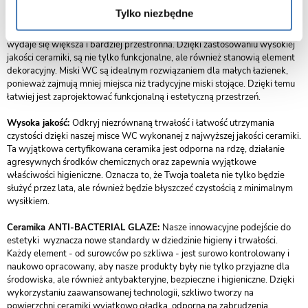
Tylko niezbędne
Estetyka i design:
Miski podwieszane charakteryzują się nowoczesnym i
eleganckim wyglądem. Ich minimalistyczny design sprawia, że łazienka
wydaje się większa i bardziej przestronna. Dzięki zastosowaniu wysokiej
jakości ceramiki, są nie tylko funkcjonalne, ale również stanowią element
dekoracyjny. Miski WC są idealnym rozwiązaniem dla małych łazienek,
ponieważ zajmują mniej miejsca niż tradycyjne miski stojące. Dzięki temu
łatwiej jest zaprojektować funkcjonalną i estetyczną przestrzeń.
Wysoka jakość:
Odkryj niezrównaną trwałość i łatwość utrzymania
czystości dzięki naszej misce WC wykonanej z najwyższej jakości ceramiki.
Ta wyjątkowa certyfikowana ceramika jest odporna na rdzę, działanie
agresywnych środków chemicznych oraz zapewnia wyjątkowe
właściwości higieniczne. Oznacza to, że Twoja toaleta nie tylko będzie
służyć przez lata, ale również będzie błyszczeć czystością z minimalnym
wysiłkiem.
Ceramika ANTI-BACTERIAL GLAZE:
Nasze innowacyjne podejście do
estetyki wyznacza nowe standardy w dziedzinie higieny i trwałości.
Każdy element - od surowców po szkliwa - jest surowo kontrolowany i
naukowo opracowany, aby nasze produkty były nie tylko przyjazne dla
środowiska, ale również antybakteryjne, bezpieczne i higieniczne. Dzięki
wykorzystaniu zaawansowanej technologii, szkliwo tworzy na
powierzchni ceramiki wyjątkowo gładką, odporną na zabrudzenia