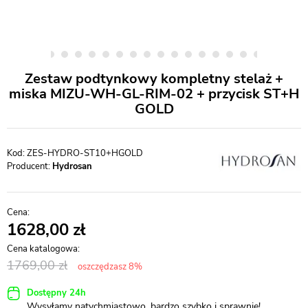
Zestaw podtynkowy kompletny stelaż +
miska MIZU-WH-GL-RIM-02 + przycisk ST+H
GOLD
ZES-HYDRO-ST10+HGOLD
Producent:
Hydrosan
1628,00
1769,00
oszczędzasz 8%
Dostępny 24h
Wysyłamy natychmiastowo, bardzo szybko i sprawnie!