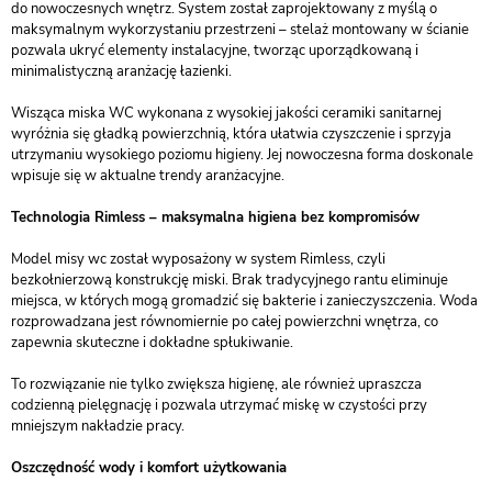
do nowoczesnych wnętrz. System został zaprojektowany z myślą o
maksymalnym wykorzystaniu przestrzeni – stelaż montowany w ścianie
pozwala ukryć elementy instalacyjne, tworząc uporządkowaną i
minimalistyczną aranżację łazienki.
Wisząca miska WC wykonana z wysokiej jakości ceramiki sanitarnej
wyróżnia się gładką powierzchnią, która ułatwia czyszczenie i sprzyja
utrzymaniu wysokiego poziomu higieny. Jej nowoczesna forma doskonale
wpisuje się w aktualne trendy aranżacyjne.
Technologia Rimless – maksymalna higiena bez kompromisów
Model misy wc został wyposażony w system Rimless, czyli
bezkołnierzową konstrukcję miski. Brak tradycyjnego rantu eliminuje
miejsca, w których mogą gromadzić się bakterie i zanieczyszczenia. Woda
rozprowadzana jest równomiernie po całej powierzchni wnętrza, co
zapewnia skuteczne i dokładne spłukiwanie.
To rozwiązanie nie tylko zwiększa higienę, ale również upraszcza
codzienną pielęgnację i pozwala utrzymać miskę w czystości przy
mniejszym nakładzie pracy.
Oszczędność wody i komfort użytkowania