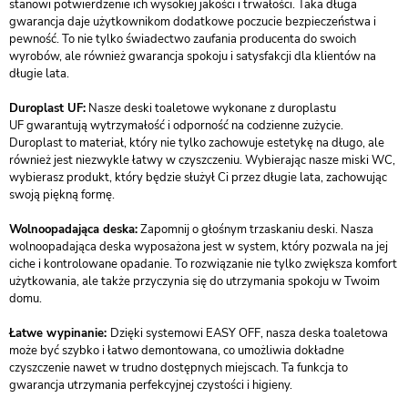
stanowi potwierdzenie ich wysokiej jakości i trwałości. Taka długa
gwarancja daje użytkownikom dodatkowe poczucie bezpieczeństwa i
pewność. To nie tylko świadectwo zaufania producenta do swoich
wyrobów, ale również gwarancja spokoju i satysfakcji dla klientów na
długie lata.
Duroplast UF:
Nasze deski toaletowe wykonane z duroplastu
UF gwarantują wytrzymałość i odporność na codzienne zużycie.
Duroplast to materiał, który nie tylko zachowuje estetykę na długo, ale
również jest niezwykle łatwy w czyszczeniu. Wybierając nasze miski WC,
wybierasz produkt, który będzie służył Ci przez długie lata, zachowując
swoją piękną formę.
Wolnoopadająca deska:
Zapomnij o głośnym trzaskaniu deski. Nasza
wolnoopadająca deska wyposażona jest w system, który pozwala na jej
ciche i kontrolowane opadanie. To rozwiązanie nie tylko zwiększa komfort
użytkowania, ale także przyczynia się do utrzymania spokoju w Twoim
domu.
Łatwe wypinanie:
Dzięki systemowi EASY OFF, nasza deska toaletowa
może być szybko i łatwo demontowana, co umożliwia dokładne
czyszczenie nawet w trudno dostępnych miejscach. Ta funkcja to
gwarancja utrzymania perfekcyjnej czystości i higieny.