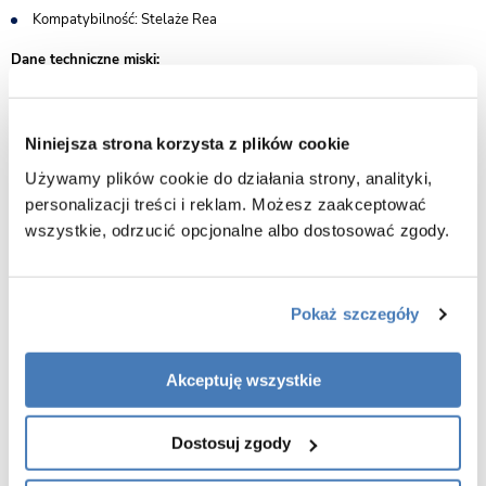
Kompatybilność: Stelaże Rea
Dane techniczne miski:
Rozmiar: 49x36x37 cm
Montaż: wisząca
Niniejsza strona korzysta z plików cookie
System spłukiwania: Rimless 4.0 - bezrantowy
Używamy plików cookie do działania strony, analityki,
Materiał: ceramika sanitarna
personalizacji treści i reklam. Możesz zaakceptować
Kolor miski: biały
wszystkie, odrzucić opcjonalne albo dostosować zgody.
Materiał deski: duroplast UF
Rodzaj deski: wolnoopadająca
Kolor deski: biały
Pokaż szczegóły
Wersja slim: tak
Łatwe wypinanie: tak
Akceptuję wszystkie
Gwarancja: 5 lat
Rysunek techniczny MIZU-WH-GL-RIM-02
Dostosuj zgody
Zalety produktu: