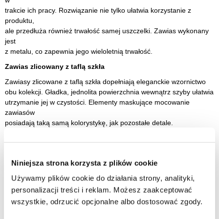
w
trakcie ich pracy. Rozwiązanie nie tylko ułatwia korzystanie z
produktu,
ale przedłuża również trwałość samej uszczelki. Zawias wykonany
jest
z metalu, co zapewnia jego wieloletnią trwałość.
Zawias zlicowany z taflą szkła
Zawiasy zlicowane z taflą szkła dopełniają eleganckie wzornictwo
obu kolekcji. Gładka, jednolita powierzchnia wewnątrz szyby ułatwia
utrzymanie jej w czystości. Elementy maskujące mocowanie
zawiasów
posiadają taką samą kolorystykę, jak pozostałe detale.
Cechy kabiny prysznicowej 90x110 Avexa New Trendy:
wymiary 90 cm drzwi x 110 cm ścianka stała
Niniejsza strona korzysta z plików cookie
wysokość 200 cm
Używamy plików cookie do działania strony, analityki,
personalizacji treści i reklam. Możesz zaakceptować
szkło hartowane o grubości 6mm
wszystkie, odrzucić opcjonalne albo dostosować zgody.
drzwi otwierane na lewą stronę