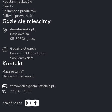
Regulamin zakupów
Zwroty
Reklamacje produktów
Polityka prywatności
Gdzie się mieścimy
dom-lazienka.pl
Hydrostop
Inea
Invena
Baśniowa 3a
05-805
Otrębusy
Godziny otwarcia
Pon. - Pt.: 08:00 - 16:00
Sob.: Zamknięte
Kontakt
Liveno
Loge Garden
Massi
Masz pytania?
Napisz lub zadzwoń!
zamowienia@dom-lazienka.pl
22 734 34 35
Mazur
Metal-Hurt
Moel
Bath&Spa
Znajdź nas na