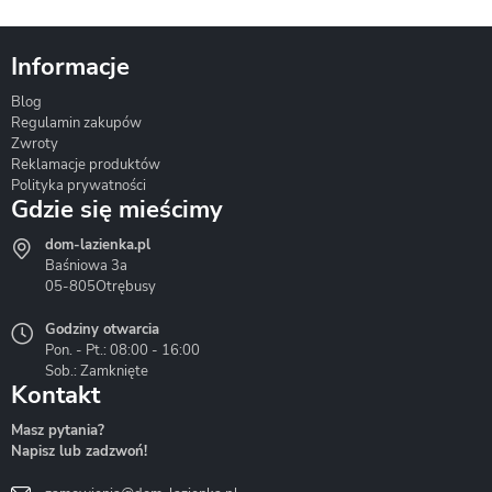
Informacje
Blog
Corsan
Gante
Hydrosan
Regulamin zakupów
Zwroty
Reklamacje produktów
Polityka prywatności
Gdzie się mieścimy
dom-lazienka.pl
Hydrostop
Inea
Invena
Baśniowa 3a
05-805
Otrębusy
Godziny otwarcia
Pon. - Pt.: 08:00 - 16:00
Sob.: Zamknięte
Kontakt
Liveno
Loge Garden
Massi
Masz pytania?
Napisz lub zadzwoń!