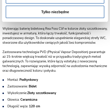
wpisuje się w aranżacje nowoczesne, loftowe i modern, tworząc spójne
zestawienie z innymi elementami armatury w podobnym stylu.
Standardowy system montażu sprawia, że bateria jest kompatybilna z
Tylko niezbędne
większością bidetów dostępnych na rynku, co czyni ją rozwiązaniem
zarówno estetycznym, jak i praktycznym.
Wybierając baterię bidetową Rea Foss Clif w kolorze złoty szczotkowany,
inwestujesz w armaturę, która łączy trwałość, funkcjonalność i
ponadczasowy design. To doskonałe uzupełnienie eleganckiej strefy WC,
stworzone dla użytkowników ceniących jakość bez kompromisów.
Zastosowana technologia PVD (Physical Vapour Deposition) gwarantuje
aż 15-krotnie większą trwałość niż w przypadku tradycyjnych metod
galwanicznych. To rozwiązanie, które łączy estetykę z nowoczesną
technologią, zapewniając wysoką odporność na uszkodzenia mechaniczne
oraz długowieczność koloru i połysku.
Montaż:
Podtynkowy
Zastosowanie:
Bidet
Wykończenie:
Złoty szczotkowany
Głowica:
Ceramiczna
Długość węża:
120 cm