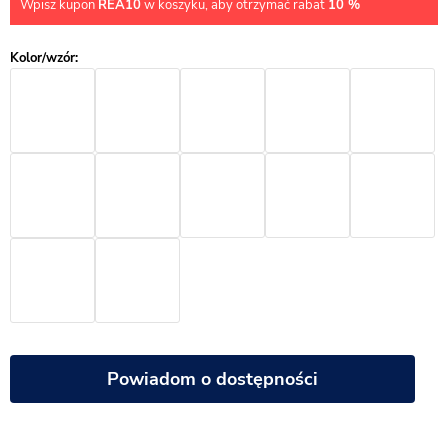
Wpisz kupon
REA10
w koszyku, aby otrzymać rabat
10 %
Powiadom o dostępności