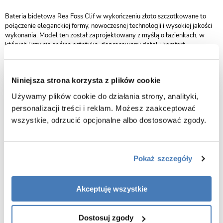
Bateria bidetowa Rea Foss Clif w wykończeniu złoto szczotkowane to
połączenie eleganckiej formy, nowoczesnej technologii i wysokiej jakości
wykonania. Model ten został zaprojektowany z myślą o łazienkach, w
których liczy się spójna estetyka, dopracowany detal i komfort
codziennego użytkowania. Subtelny, matowy odcień złota wprowadza do
wnętrza ciepło i luksusowy charakter, jednocześnie pozostając niezwykle
uniwersalnym wizualnie.
Niniejsza strona korzysta z plików cookie
Solidny korpus z mosiądzu zapewnia wysoką odporność na korozję,
Używamy plików cookie do działania strony, analityki,
uszkodzenia mechaniczne oraz intensywną eksploatację. To materiał
personalizacji treści i reklam. Możesz zaakceptować
ceniony w armaturze premium, gwarantujący stabilność i długą
wszystkie, odrzucić opcjonalne albo dostosować zgody.
żywotność produktu. Powierzchnia w wykończeniu szczotkowanym jest
nie tylko efektowna, ale również praktyczna – ogranicza widoczność
smug i ułatwia utrzymanie baterii w czystości.
Zastosowana ceramiczna głowica umożliwia płynną, precyzyjną regulację
Pokaż szczegóły
strumienia i temperatury wody, zapewniając niezawodność oraz
szczelność przez długie lata użytkowania. Wbudowany perlator
napowietrza strumień, dzięki czemu woda jest przyjemniejsza w
Akceptuję wszystkie
kontakcie ze skórą, a jej zużycie zostaje realnie ograniczone.
Minimalistyczna, cylindryczna forma baterii Rea Foss Clif doskonale
Dostosuj zgody