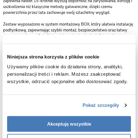
zapewnia nawet 15-krotnie wyższą odporność na zarysowania, korozję i
uszkodzenia niż klasyczne metody galwaniczne, dzięki czemu
powierzchnia przez lata zachowuje swój szlachetny wygląd.
Zestaw wyposażono w system montażowy BOX, który ułatwia instalację
podtynkową, zapewniając szybki montaż, bezpieczeństwo oraz łatwy
dostęp serwisowy. Całość dopełnia technologia Anti-Calc, która
zapobiega odkładaniu się kamienia w dyszach deszczownicy i słuchawki,
ułatwiając utrzymanie czystości.
Niniejsza strona korzysta z plików cookie
W komplecie znajduje się bateria z systemem Box, deszczownica z
ramieniem, słuchawka prysznicowa, uchwyt punktowy oraz wąż
Używamy plików cookie do działania strony, analityki,
prysznicowy, co czyni zestaw w pełni gotowym do montażu.
personalizacji treści i reklam. Możesz zaakceptować
wszystkie, odrzucić opcjonalne albo dostosować zgody.
Rea Foss/Clif Złoty Szczotkowany to zestaw, który łączy nowoczesną
technologię, komfort i estetykę. To wybór dla osób, które oczekują
najwyższej jakości, luksusowego wyglądu i niezawodności na lata.
Pokaż szczegóły
Skład zestawu:
Bateria, deszczownica, ramię do deszczownicy, wąż
1500 mm, słuchawka, uchwyt na słuchawkę, maskownice, box
podtynkowy
Akceptuję wszystkie
Ilość fukcji:
2
Materiał wykonania:
Mosiądz