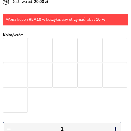
Dostawa od:
20,00
Wpisz kupon
REA10
w koszyku, aby otrzymać rabat
10 %