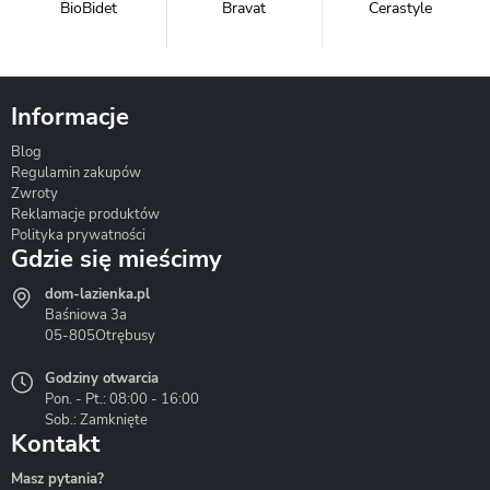
BioBidet
Bravat
Cerastyle
Informacje
Blog
Corsan
Gante
Hydrosan
Regulamin zakupów
Zwroty
Reklamacje produktów
Polityka prywatności
Gdzie się mieścimy
dom-lazienka.pl
Hydrostop
Inea
Invena
Baśniowa 3a
05-805
Otrębusy
Godziny otwarcia
Pon. - Pt.: 08:00 - 16:00
Sob.: Zamknięte
Kontakt
Liveno
Loge Garden
Massi
Masz pytania?