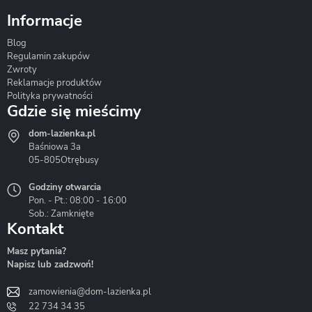
Informacje
Blog
Corsan
Gante
Hydrosan
Regulamin zakupów
Zwroty
Reklamacje produktów
Polityka prywatności
Gdzie się mieścimy
dom-lazienka.pl
Hydrostop
Inea
Invena
Baśniowa 3a
05-805
Otrębusy
Godziny otwarcia
Pon. - Pt.: 08:00 - 16:00
Sob.: Zamknięte
Kontakt
Liveno
Loge Garden
Massi
Masz pytania?
Napisz lub zadzwoń!
zamowienia@dom-lazienka.pl
22 734 34 35