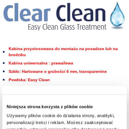
Kabina przystosowana do montażu na posadzce lub na
brodziku
Kabina uniwersalna : prawa/lewa
Szkło: Hartowane o grubości 6 mm, transparentne
Powłoka: Easy Clean
Rapid Slide. Drzwi oraz ścianka zostały wykonane z wysokogatunkowego
szkła hartowanego o grubości 6 mm. Posiadają powłokę ochronną Easy
Clean, która ułatwia utrzymanie kabiny w czystości. Dzięki specjalnej
Niniejsza strona korzysta z plików cookie
fazie produkcji są trwałe i łatwe w utrzymaniu czystości.
Używamy plików cookie do działania strony, analityki,
Kabina posiada sprawnie działający system przesuwny, umożliwiający
personalizacji treści i reklam. Możesz zaakceptować
łatwe otwieranie i zamykanie drzwi. Drzwi posiadają łożyskowane rolki.
System jezdny zaprojektowany został tak, aby działał idealnie gładko