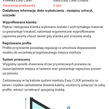
Powłoka Easy Clean
Nano Easy Clean Double
Gwarancja producenta
2 lata
Dodatkowe informacje: złote wykończenia , mosiężny uchwyt,
uszczelki
Wyprofilowana klamka
Piękna i nietypowa klamka wykonana została z wytrzymałego materiał,
co gwarantuje trwałość, natomiast ergonomiczne wyprofilowanie
zapewnia pewny chwyt nawet gdy klamka jest zroszona wodą.
Regulowane profile
Profile przyścienne posiadają regulację co umożliwia dopasowanie
modelu do wcześniej przygotowanego miejsca montażu
System przesuwny
Wygodny sposób otwierania drzwi prysznicowych pozwala na
zaoszczędzenie miejsca w łazience oraz gwarantuje najwyższy poziom
szczelności.
Zastosowany w tej kabinie system montażu Easy CLICK pozwala na
łatwe i szybkie samodzielne złożenie kabiny, wystarczy połączyć ze sobą
profile, włożyć i przekręcić specjalną śrubkę.