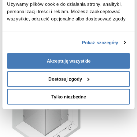
Używamy plików cookie do działania strony, analityki,
w zestawie listwa progowa oraz dodatkowa uszczelka drzwiowa
personalizacji treści i reklam. Możesz zaakceptować
(montaż opcjonalny)
wszystkie, odrzucić opcjonalne albo dostosować zgody.
gwarancja 7 lat
Pokaż szczegóły
Akceptuję wszystkie
Dostosuj zgody
Tylko niezbędne