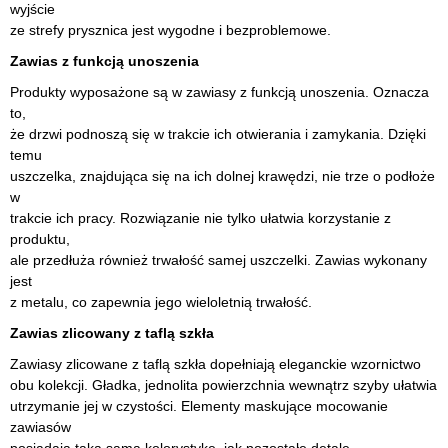
wyjście
ze strefy prysznica jest wygodne i bezproblemowe.
Zawias z funkcją unoszenia
Produkty wyposażone są w zawiasy z funkcją unoszenia. Oznacza
to,
że drzwi podnoszą się w trakcie ich otwierania i zamykania. Dzięki
temu
uszczelka, znajdująca się na ich dolnej krawędzi, nie trze o podłoże
w
trakcie ich pracy. Rozwiązanie nie tylko ułatwia korzystanie z
produktu,
ale przedłuża również trwałość samej uszczelki. Zawias wykonany
jest
z metalu, co zapewnia jego wieloletnią trwałość.
Zawias zlicowany z taflą szkła
Zawiasy zlicowane z taflą szkła dopełniają eleganckie wzornictwo
obu kolekcji. Gładka, jednolita powierzchnia wewnątrz szyby ułatwia
utrzymanie jej w czystości. Elementy maskujące mocowanie
zawiasów
posiadają taką samą kolorystykę, jak pozostałe detale.