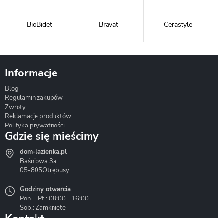
BioBidet
Bravat
Cerastyle
Informacje
Blog
Corsan
Gante
Hydrosan
Regulamin zakupów
Zwroty
Reklamacje produktów
Polityka prywatności
Gdzie się mieścimy
dom-lazienka.pl
Hydrostop
Inea
Invena
Baśniowa 3a
05-805
Otrębusy
Godziny otwarcia
Pon. - Pt.: 08:00 - 16:00
Sob.: Zamknięte