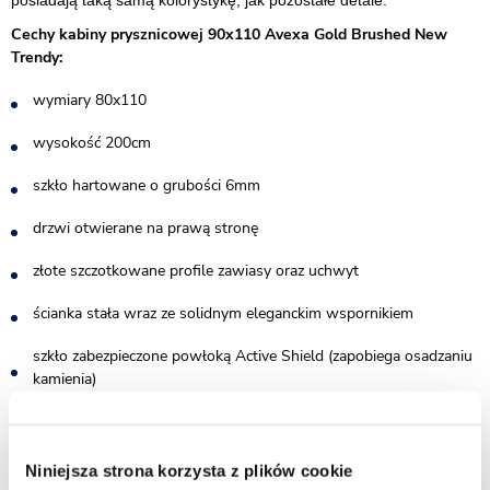
Cechy kabiny prysznicowej 90x110 Avexa Gold Brushed New
Trendy:
wymiary 80x110
wysokość 200cm
szkło hartowane o grubości 6mm
drzwi otwierane na prawą stronę
złote szczotkowane profile zawiasy oraz uchwyt
ścianka stała wraz ze solidnym eleganckim wspornikiem
szkło zabezpieczone powłoką Active Shield (zapobiega osadzaniu
kamienia)
rynienka przy dolnej krawędzi drzwi od wewnętrznej strony
zapobiegająca ściekaniu wody
Niniejsza strona korzysta z plików cookie
montaż na brodziku lub posadzce