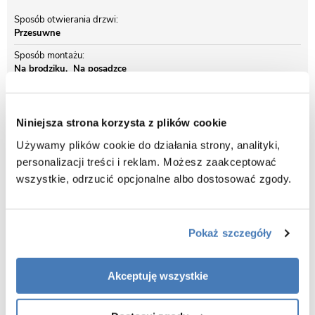
Sposób otwierania drzwi
Przesuwne
Sposób montażu
Na brodziku
Na posadzce
Bok kabiny krótszy
100 cm
Niniejsza strona korzysta z plików cookie
Bok kabiny dłuższy
110 cm
Używamy plików cookie do działania strony, analityki,
personalizacji treści i reklam. Możesz zaakceptować
Kolor profili
Złoty szczotkowany - Gold Brushed
wszystkie, odrzucić opcjonalne albo dostosować zgody.
Opis produktu Złota szczotkowana kabina
Pokaż szczegóły
prysznicowa prostokątna 110x100 Montana
Rea
Akceptuję wszystkie
Cechy kabiny prysznicowej 110x100 Montana Rea: