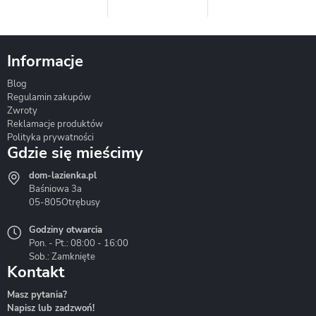
Informacje
Blog
Corsan
Gante
Hydrosan
Regulamin zakupów
Zwroty
Reklamacje produktów
Polityka prywatności
Gdzie się mieścimy
dom-lazienka.pl
Hydrostop
Inea
Invena
Baśniowa 3a
05-805
Otrębusy
Godziny otwarcia
Pon. - Pt.: 08:00 - 16:00
Sob.: Zamknięte
Kontakt
Liveno
Loge Garden
Massi
Masz pytania?
Napisz lub zadzwoń!