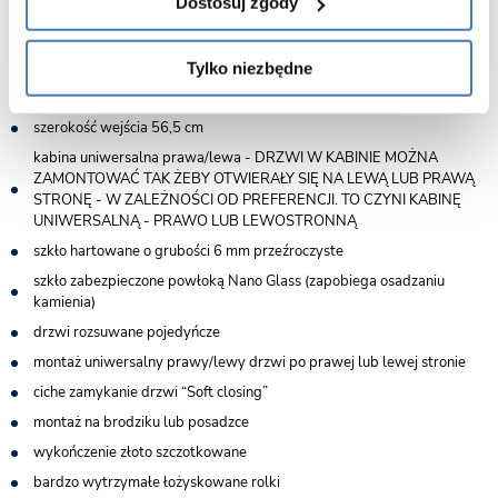
Dostosuj zgody
wymiary 110 drzwi cm x 100 cm ścianka stała
zakres regulacji na profilach: +/- 15 mm kolor profili złoty
szczotkowany
Tylko niezbędne
wysokość 205 cm
szerokość wejścia 56,5 cm
kabina uniwersalna prawa/lewa - DRZWI W KABINIE MOŻNA
ZAMONTOWAĆ TAK ŻEBY OTWIERAŁY SIĘ NA LEWĄ LUB PRAWĄ
STRONĘ - W ZALEŻNOŚCI OD PREFERENCJI. TO CZYNI KABINĘ
UNIWERSALNĄ - PRAWO LUB LEWOSTRONNĄ
szkło hartowane o grubości 6 mm przeźroczyste
szkło zabezpieczone powłoką Nano Glass (zapobiega osadzaniu
kamienia)
drzwi rozsuwane pojedyńcze
montaż uniwersalny prawy/lewy drzwi po prawej lub lewej stronie
ciche zamykanie drzwi “Soft closing”
montaż na brodziku lub posadzce
wykończenie złoto szczotkowane
bardzo wytrzymałe łożyskowane rolki