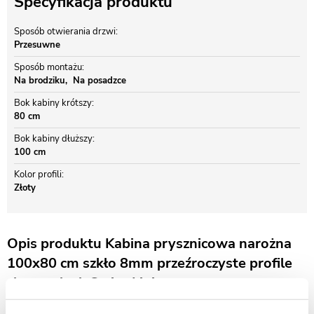
Specyfikacja produktu
Sposób otwierania drzwi
Przesuwne
Sposób montażu
Na brodziku
Na posadzce
Bok kabiny krótszy
80 cm
Bok kabiny dłuższy
100 cm
Kolor profili
Złoty
Opis produktu Kabina prysznicowa narożna
100x80 cm szkło 8mm przeźroczyste profile
złoty połysk Swiss Liniger
KABINA PRYSZNICOWA SWISS LINIGER - EUROSMART