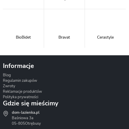
BioBidet
Bravat
Cerastyle
Informacje
Blog
Corsan
Gante
Hydrosan
Regulamin zakupów
Zwroty
Reklamacje produktów
Polityka prywatności
Gdzie się mieścimy
dom-lazienka.pl
Hydrostop
Inea
Invena
Baśniowa 3a
05-805
Otrębusy