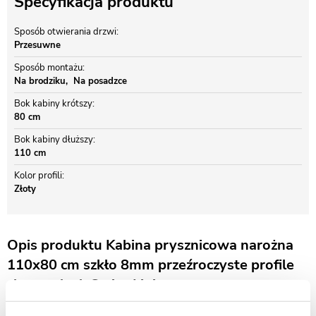
Specyfikacja produktu
Sposób otwierania drzwi
Przesuwne
Sposób montażu
Na brodziku
Na posadzce
Bok kabiny krótszy
80 cm
Bok kabiny dłuższy
110 cm
Kolor profili
Złoty
Opis produktu Kabina prysznicowa narożna
110x80 cm szkło 8mm przeźroczyste profile
złoty połysk Swiss Liniger
KABINA PRYSZNICOWA SWISS LINIGER - EUROSMART