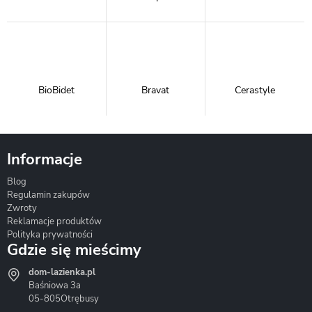
BioBidet
Bravat
Cerastyle
Informacje
Blog
Corsan
Gante
Hydrosan
Regulamin zakupów
Zwroty
Reklamacje produktów
Polityka prywatności
Gdzie się mieścimy
dom-lazienka.pl
Hydrostop
Inea
Invena
Baśniowa 3a
05-805
Otrębusy