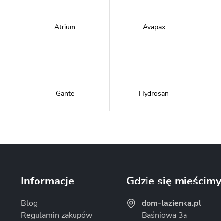
Atrium
Avapax
Gante
Hydrosan
Massi
Mazur Bath&Spa
Informacje
Gdzie się mieścim
Blog
dom-lazienka.pl
Regulamin zakupów
Baśniowa 3a