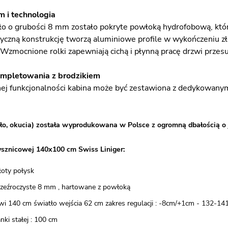
 i technologia
o o grubości 8 mm zostało pokryte powłoką hydrofobową, która
etyczną konstrukcję tworzą aluminiowe profile w wykończeniu z
 Wzmocnione rolki zapewniają cichą i płynną pracę drzwi prze
mpletowania z brodzikiem
j funkcjonalności kabina może być zestawiona z dedykowanym 
ło, okucia) została wyprodukowana w Polsce z ogromną dbałością o 
ysznicowej 140x100 cm Swiss Liniger:
złoty połysk
przeźroczyste 8 mm , hartowane z powłoką
wi 140 cm światło wejścia 62 cm zakres regulacji : -8cm/+1cm - 132-14
nki stałej : 100 cm