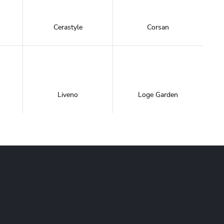
Cerastyle
Corsan
Liveno
Loge Garden
NewTrendy
Novoterm
Inwestycje