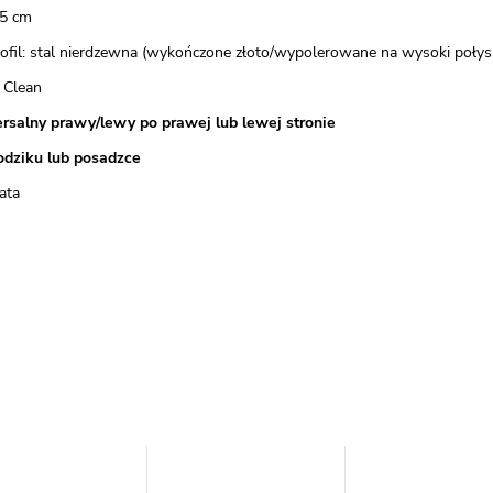
5 cm
rofil: stal nierdzewna (wykończone złoto/wypolerowane na wysoki połys
 Clean
rsalny prawy/lewy po prawej lub lewej stronie
odziku lub posadzce
ata