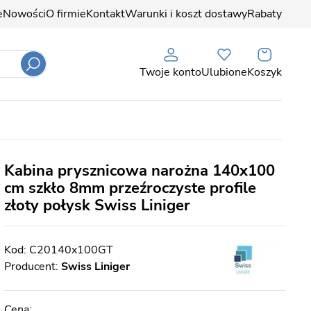
e
Nowości
O firmie
Kontakt
Warunki i koszt dostawy
Rabaty
Twoje konto
Ulubione
Koszyk
Kabina prysznicowa narożna 140x100
cm szkło 8mm przeźroczyste profile
złoty połysk Swiss Liniger
C20140x100GT
Producent:
Swiss Liniger