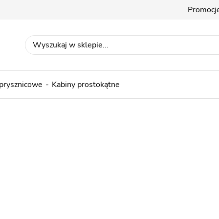
Promocj
 prysznicowe
Kabiny prostokątne