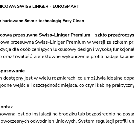
NICOWA SWISS LINIGER - EUROSMART
o hartowane 8mm z technologią Easy Clean
cowa przesuwna Swiss-Liniger Premium – szkło przeźroczyste
cowa przesuwna Swiss-Liniger Premium w wersji ze szkłem prze
ozycja dla osób ceniących luksusowy design i wysoką funkcjo
 oraz trwałość, a efektowne wykończenie profili nadaje kabini
opasowanie
dostępny jest w wielu rozmiarach, co umożliwia idealne dop
odne wejście i oszczędność miejsca, co czyni kabinę praktycz
montaż
sowana jest do instalacji na brodziku lub bezpośrednio na posa
owoczesnych odwodnień liniowych. System regulacji profili u