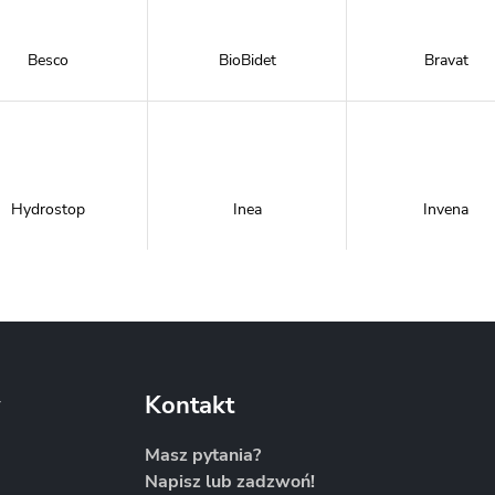
Besco
BioBidet
Bravat
Hydrostop
Inea
Invena
Metal-Hurt
Moel
New Trendy
y
Kontakt
Masz pytania?
Napisz lub zadzwoń!