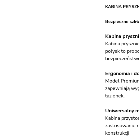
KABINA PRYSZ
Bezpieczne szkł
Kabina pryszni
Kabina pryszni
połysk to prop
bezpieczeństwo
Ergonomia i d
Model Premium 
zapewniają wyg
łazienek.
Uniwersalny 
Kabina przysto
zastosowanie n
konstrukcji.