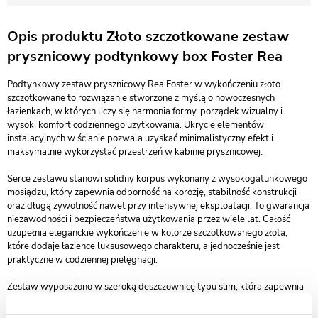
Opis produktu Złoto szczotkowane zestaw
prysznicowy podtynkowy box Foster Rea
Podtynkowy zestaw prysznicowy Rea Foster w wykończeniu złoto
szczotkowane to rozwiązanie stworzone z myślą o nowoczesnych
łazienkach, w których liczy się harmonia formy, porządek wizualny i
wysoki komfort codziennego użytkowania. Ukrycie elementów
instalacyjnych w ścianie pozwala uzyskać minimalistyczny efekt i
maksymalnie wykorzystać przestrzeń w kabinie prysznicowej.
Serce zestawu stanowi solidny korpus wykonany z wysokogatunkowego
mosiądzu, który zapewnia odporność na korozję, stabilność konstrukcji
oraz długą żywotność nawet przy intensywnej eksploatacji. To gwarancja
niezawodności i bezpieczeństwa użytkowania przez wiele lat. Całość
uzupełnia eleganckie wykończenie w kolorze szczotkowanego złota,
które dodaje łazience luksusowego charakteru, a jednocześnie jest
praktyczne w codziennej pielęgnacji.
Zestaw wyposażono w szeroką deszczownicę typu slim, która zapewnia
równomierny, relaksujący strumień wody, zamieniając codzienny prysznic
w chwilę odprężenia na poziomie domowego SPA. Dzięki zastosowanemu