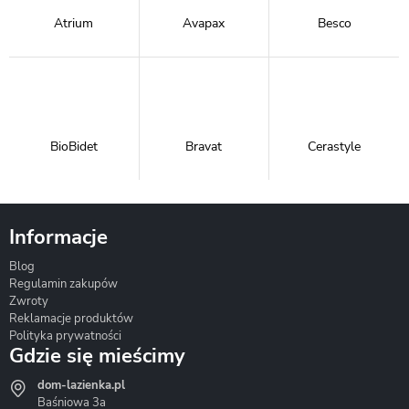
Atrium
Avapax
Besco
BioBidet
Bravat
Cerastyle
Informacje
Blog
Corsan
Gante
Hydrosan
Regulamin zakupów
Zwroty
Reklamacje produktów
Polityka prywatności
Gdzie się mieścimy
dom-lazienka.pl
Hydrostop
Inea
Invena
Baśniowa 3a