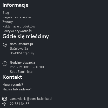
Informacje
Blog
Corsan
Gante
Hydrosan
Regulamin zakupów
Zwroty
Reklamacje produktów
Polityka prywatności
Gdzie się mieścimy
dom-lazienka.pl
Hydrostop
Inea
Invena
Baśniowa 3a
05-805
Otrębusy
Godziny otwarcia
Pon. - Pt.: 08:00 - 16:00
Sob.: Zamknięte
Kontakt
Liveno
Loge Garden
Massi
Masz pytania?
Napisz lub zadzwoń!
zamowienia@dom-lazienka.pl
22 734 34 35