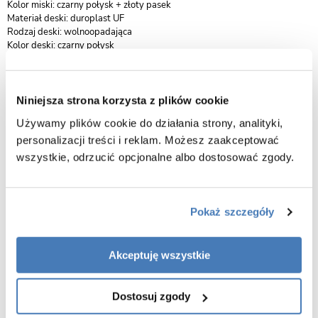
Kolor miski: czarny połysk + złoty pasek
Materiał deski: duroplast UF
Rodzaj deski: wolnoopadająca
Kolor deski: czarny połysk
Wersja slim: tak
Łatwe wypinanie: tak
Gwarancja: 5 lat
Niniejsza strona korzysta z plików cookie
Rysunek techniczny Miska MIZU-BL-GL-RIM-02
Używamy plików cookie do działania strony, analityki,
Nasza miska WC została zaprojektowana z myślą o szerokiej
personalizacji treści i reklam. Możesz zaakceptować
kompatybilności, bezproblemowo pasuje do stelaży
wszystkie, odrzucić opcjonalne albo dostosować zgody.
montażowych oferowanych przez renomowane marki, takie jak Grohe,
Geberit, Koło, TECE, Cersanit oraz innych dostępnych na rynku z
rozstawem otworów montażowych 18 cm.
Pokaż szczegóły
Zalety miski WC wiszącej MIZU – nowoczesność, higiena i wygoda
🎨
Design i oszczędność przestrzeni
Akceptuję wszystkie
Wisząca miska WC MIZU to połączenie nowoczesnego wzornictwa z
Dostosuj zgody
praktyczną formą. Minimalistyczny kształt i ryflowana powierzchnia
zewnętrzna dodają elegancji, a czarna, matowa ceramika świetnie