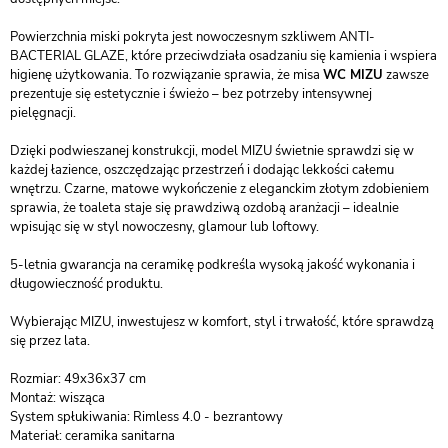
Powierzchnia miski pokryta jest nowoczesnym szkliwem ANTI-
BACTERIAL GLAZE, które przeciwdziała osadzaniu się kamienia i wspiera
higienę użytkowania. To rozwiązanie sprawia, że misa
WC MIZU
zawsze
prezentuje się estetycznie i świeżo – bez potrzeby intensywnej
pielęgnacji.
Dzięki podwieszanej konstrukcji, model MIZU świetnie sprawdzi się w
każdej łazience, oszczędzając przestrzeń i dodając lekkości całemu
wnętrzu. Czarne, matowe wykończenie z eleganckim złotym zdobieniem
sprawia, że toaleta staje się prawdziwą ozdobą aranżacji – idealnie
wpisując się w styl nowoczesny, glamour lub loftowy.
5-letnia gwarancja na ceramikę podkreśla wysoką jakość wykonania i
długowieczność produktu.
Wybierając MIZU, inwestujesz w komfort, styl i trwałość, które sprawdzą
się przez lata.
Rozmiar: 49x36x37 cm
Montaż: wisząca
System spłukiwania: Rimless 4.0 - bezrantowy
Materiał: ceramika sanitarna