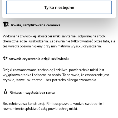
komponuje się z każdym stylem aranżacyjnym. Dzięki konstrukcji
Tylko niezbędne
podwieszanej miska zajmuje mniej miejsca niż modele stojące, co czyni ją
idealnym wyborem do mniejszych łazienek.
🏗️
Trwała, certyfikowana ceramika
Wykonana z wysokiej jakości ceramiki sanitarnej, odpornej na środki
chemiczne, rdzę i uszkodzenia. Zapewnia nie tylko trwałość przez lata, ale
też wysoki poziom higieny przy minimalnym wysiłku czyszczenia.
✨
Łatwość czyszczenia dzięki szkliwieniu
Dzięki zaawansowanej technologii szkliwa, powierzchnia miski jest
wyjątkowo gładka i odporna na osady. To sprawia, że czyszczenie jest
szybkie, łatwe i skuteczne – bez potrzeby silnego szorowania.
💧
Rimless – czystość bez rantu
Bezkołnierzowa konstrukcja Rimless pozwala wodzie swobodnie i
równomiernie spłukiwać całą powierzchnię miski.