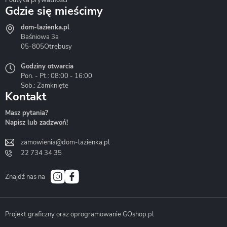
Polityka prywatności
Gdzie się mieścimy
dom-lazienka.pl
Hydrostop
Inea
Invena
Baśniowa 3a
05-805
Otrębusy
Godziny otwarcia
Pon. - Pt.: 08:00 - 16:00
Sob.: Zamknięte
Kontakt
Liveno
Loge Garden
Massi
Masz pytania?
Napisz lub zadzwoń!
zamowienia@dom-lazienka.pl
22 734 34 35
Mazur
Metal-Hurt
Moel
Bath&Spa
Znajdź nas na
Projekt graficzny oraz oprogramowanie GOshop.pl