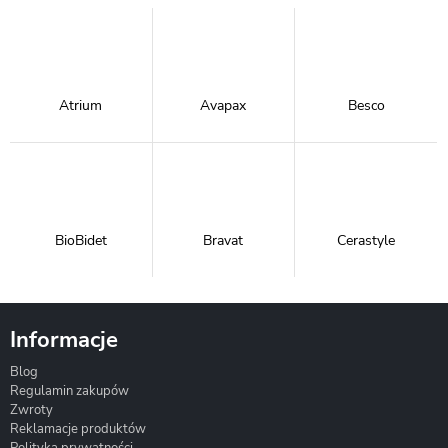
Atrium
Avapax
Besco
BioBidet
Bravat
Cerastyle
Informacje
Blog
Corsan
Gante
Hydrosan
Regulamin zakupów
Zwroty
Reklamacje produktów