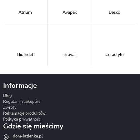
Atrium
Avapax
Besco
BioBidet
Bravat
Cerastyle
Informacje
Blog
Corsan
Gante
Hydrosan
Regulamin zakupów
Zwroty
Reklamacje produktów
Polityka prywatności
Gdzie się mieścimy
dom-lazienka.pl
Hydrostop
Inea
Invena