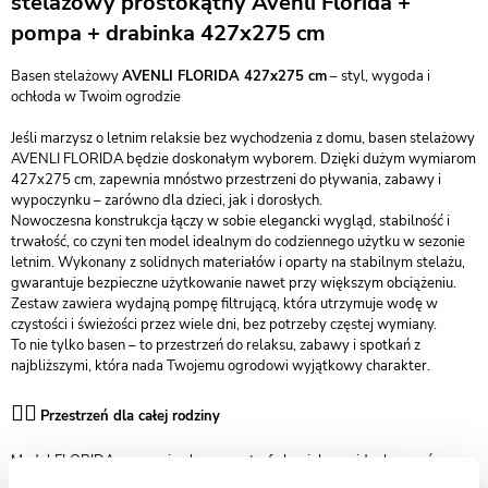
stelażowy prostokątny Avenli Florida +
pompa + drabinka 427x275 cm
Basen stelażowy
AVENLI FLORIDA 427x275 cm
– styl, wygoda i
ochłoda w Twoim ogrodzie
Jeśli marzysz o letnim relaksie bez wychodzenia z domu, basen stelażowy
AVENLI FLORIDA będzie doskonałym wyborem. Dzięki dużym wymiarom
427x275 cm, zapewnia mnóstwo przestrzeni do pływania, zabawy i
wypoczynku – zarówno dla dzieci, jak i dorosłych.
Nowoczesna konstrukcja łączy w sobie elegancki wygląd, stabilność i
trwałość, co czyni ten model idealnym do codziennego użytku w sezonie
letnim. Wykonany z solidnych materiałów i oparty na stabilnym stelażu,
gwarantuje bezpieczne użytkowanie nawet przy większym obciążeniu.
Zestaw zawiera wydajną pompę filtrującą, która utrzymuje wodę w
czystości i świeżości przez wiele dni, bez potrzeby częstej wymiany.
To nie tylko basen – to przestrzeń do relaksu, zabawy i spotkań z
najbliższymi, która nada Twojemu ogrodowi wyjątkowy charakter.
🏊‍♂️
Przestrzeń dla całej rodziny
Model FLORIDA zapewnia obszerną strefę kąpielową, idealną zarówno
do zabawy, jak i relaksu. Wymiary 427x275 cm oraz głębokość 100 cm