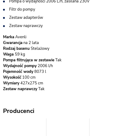
Pompa o wydajności 2006 L/h, zasilana 230V
Filtr do pompy
Zestaw adapterów
Zestaw naprawczy
Marka
Avenli
Gwarancja
na 2 lata
Rodzaj basenu
Stelażowy
Waga
59 kg
Pompa filtrująca w zestawie
Tak
Wydajność pompy
2006 l/h
Pojemność wody
8073 l
Wysokość
100 cm
Wymiary
427x275 cm
Zestaw naprawczy
Tak
Producenci