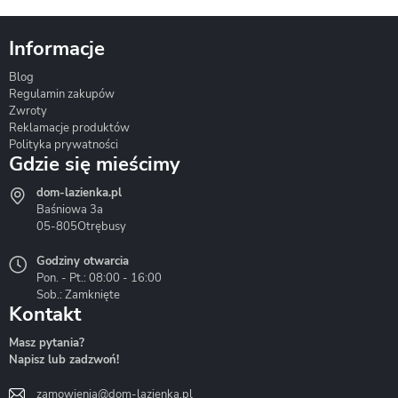
Informacje
Blog
Corsan
Gante
Hydrosan
Regulamin zakupów
Zwroty
Reklamacje produktów
Polityka prywatności
Gdzie się mieścimy
dom-lazienka.pl
Hydrostop
Inea
Invena
Baśniowa 3a
05-805
Otrębusy
Godziny otwarcia
Pon. - Pt.: 08:00 - 16:00
Sob.: Zamknięte
Kontakt
Liveno
Loge Garden
Massi
Masz pytania?
Napisz lub zadzwoń!
zamowienia@dom-lazienka.pl