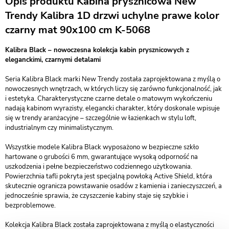
Opis produktu Kabina prysznicowa New
Trendy Kalibra 1D drzwi uchylne prawe kolor
czarny mat 90x100 cm K-5068
Kalibra Black – nowoczesna kolekcja kabin prysznicowych z
eleganckimi, czarnymi detalami
Seria Kalibra Black marki New Trendy została zaprojektowana z myślą o
nowoczesnych wnętrzach, w których liczy się zarówno funkcjonalność, jak
i estetyka. Charakterystyczne czarne detale o matowym wykończeniu
nadają kabinom wyrazisty, elegancki charakter, który doskonale wpisuje
się w trendy aranżacyjne – szczególnie w łazienkach w stylu loft,
industrialnym czy minimalistycznym.
Wszystkie modele Kalibra Black wyposażono w bezpieczne szkło
hartowane o grubości 6 mm, gwarantujące wysoką odporność na
uszkodzenia i pełne bezpieczeństwo codziennego użytkowania.
Powierzchnia tafli pokryta jest specjalną powłoką Active Shield, która
skutecznie ogranicza powstawanie osadów z kamienia i zanieczyszczeń, a
jednocześnie sprawia, że czyszczenie kabiny staje się szybkie i
bezproblemowe.
Kolekcja Kalibra Black została zaprojektowana z myślą o elastyczności