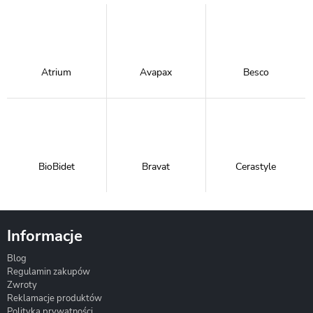
Atrium
Avapax
Besco
BioBidet
Bravat
Cerastyle
Informacje
Blog
Corsan
Gante
Hydrosan
Regulamin zakupów
Zwroty
Reklamacje produktów
Polityka prywatności