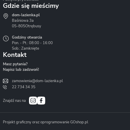
Gdzie się mieścimy
dom-lazienka.pl
Hydrostop
Inea
Invena
Baśniowa 3a
05-805
Otrębusy
Godziny otwarcia
Pon. - Pt.: 08:00 - 16:00
Sob.: Zamknięte
Kontakt
Liveno
Loge Garden
Massi
Masz pytania?
Napisz lub zadzwoń!
zamowienia@dom-lazienka.pl
22 734 34 35
Mazur
Metal-Hurt
Moel
Bath&Spa
Znajdź nas na
Projekt graficzny oraz oprogramowanie GOshop.pl