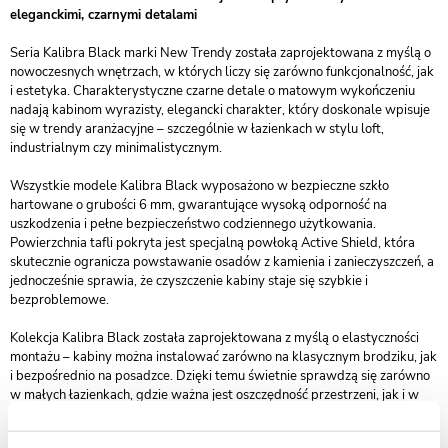
eleganckimi, czarnymi detalami
Seria Kalibra Black marki New Trendy została zaprojektowana z myślą o
nowoczesnych wnętrzach, w których liczy się zarówno funkcjonalność, jak
i estetyka. Charakterystyczne czarne detale o matowym wykończeniu
nadają kabinom wyrazisty, elegancki charakter, który doskonale wpisuje
się w trendy aranżacyjne – szczególnie w łazienkach w stylu loft,
industrialnym czy minimalistycznym.
Wszystkie modele Kalibra Black wyposażono w bezpieczne szkło
hartowane o grubości 6 mm, gwarantujące wysoką odporność na
uszkodzenia i pełne bezpieczeństwo codziennego użytkowania.
Powierzchnia tafli pokryta jest specjalną powłoką Active Shield, która
skutecznie ogranicza powstawanie osadów z kamienia i zanieczyszczeń, a
jednocześnie sprawia, że czyszczenie kabiny staje się szybkie i
bezproblemowe.
Kolekcja Kalibra Black została zaprojektowana z myślą o elastyczności
montażu – kabiny można instalować zarówno na klasycznym brodziku, jak
i bezpośrednio na posadzce. Dzięki temu świetnie sprawdzą się zarówno
w małych łazienkach, gdzie ważna jest oszczędność przestrzeni, jak i w
dużych, nowoczesnych salonach kąpielowych.