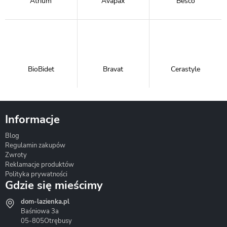
Atrium
Avapax
Besco
BioBidet
Bravat
Cerastyle
Informacje
Blog
Corsan
Gante
Hydrosan
Regulamin zakupów
Zwroty
Reklamacje produktów
Polityka prywatności
Gdzie się mieścimy
dom-lazienka.pl
Hydrostop
Inea
Invena
Baśniowa 3a
05-805
Otrębusy