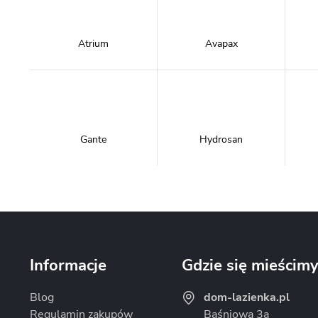
Atrium
Avapax
Gante
Hydrosan
Massi
Mazur Bath&Spa
Informacje
Gdzie się mieścim
Blog
dom-lazienka.pl
Regulamin zakupów
Baśniowa 3a