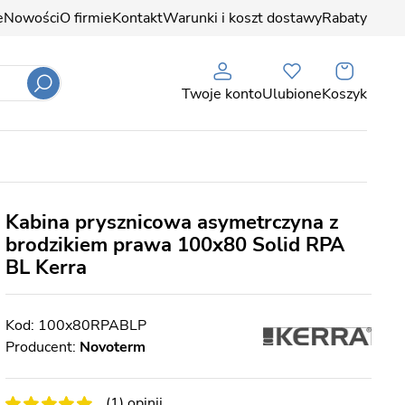
e
Nowości
O firmie
Kontakt
Warunki i koszt dostawy
Rabaty
Twoje konto
Ulubione
Koszyk
Kabina prysznicowa asymetrczyna z
brodzikiem prawa 100x80 Solid RPA
BL Kerra
100x80RPABLP
Producent:
Novoterm
(1) opinii