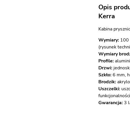
Opis prod
Kerra
Kabina pryszni
Wymiary:
100 
(rysunek techn
Wymiary brodz
Profile:
alumini
Drzwi:
jednoskr
Szkło:
6 mm, ha
Brodzik:
akrylo
Uszczelki:
uszc
funkcjonalnośc
Gwarancja:
3 l