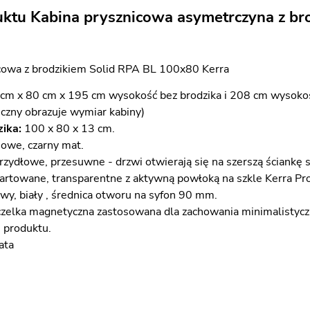
uktu Kabina prysznicowa asymetrczyna z br
cowa z brodzikiem Solid RPA BL 100x80 Kerra
cm x 80 cm x 195 cm wysokość bez brodzika i 208 cm wysokość
iczny obrazuje wymiar kabiny)
ika:
100 x 80 x 13 cm.
owe, czarny mat.
zydłowe, przesuwne - drzwi otwierają się na szerszą ściankę s
rtowane, transparentne z aktywną powłoką na szkle Kerra Pr
wy, biały , średnica otworu na syfon 90 mm.
zelka magnetyczna zastosowana dla zachowania minimalistyczn
i produktu.
ata