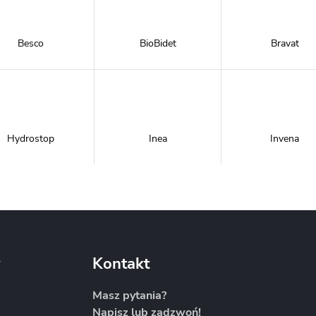
Besco
BioBidet
Bravat
Hydrostop
Inea
Invena
Metal-Hurt
Moel
New Trendy
y
Kontakt
Masz pytania?
Napisz lub zadzwoń!