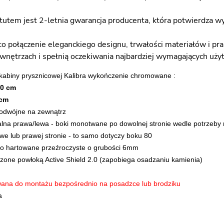
tem jest 2-letnia gwarancja producenta, która potwierdza wys
 to połączenie eleganckiego designu, trwałości materiałów i pr
nętrzach i spełnią oczekiwania najbardziej wymagających uż
kabiny prysznicowej Kalibra wykończenie chromowane :
20 cm
 cm
podwójne na zewnątrz
alna prawa/lewa - boki monotwane po dowolnej stronie wedle potrzeby
e lub prawej stronie - to samo dotyczy boku 80
ło hartowane przeźroczyste o grubości 6mm
zone powłoką Active Shield 2.0 (zapobiega osadzaniu kamienia)
wana do montażu bezpośrednio na posadzce lub brodziku
a