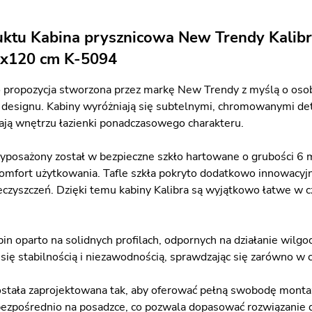
uktu Kabina prysznicowa New Trendy Kalibr
x120 cm K-5094
to propozycja stworzona przez markę New Trendy z myślą o osob
esignu. Kabiny wyróżniają się subtelnymi, chromowanymi det
dają wnętrzu łazienki ponadczasowego charakteru.
posażony został w bezpieczne szkło hartowane o grubości 6 
komfort użytkowania. Tafle szkła pokryto dodatkowo innowacyjn
ieczyszczeń. Dzięki temu kabiny Kalibra są wyjątkowo łatwe w 
in oparto na solidnych profilach, odpornych na działanie wilgo
ą się stabilnością i niezawodnością, sprawdzając się zarówno 
została zaprojektowana tak, aby oferować pełną swobodę mont
i bezpośrednio na posadzce, co pozwala dopasować rozwiązanie