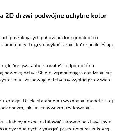
a 2D drzwi podwójne uchylne kolor
ach poszukujących połączenia funkcjonalności i
alami o połyskującym wykończeniu, które podkreślają
mm, które gwarantuje trwałość, odporność na
ą powłoką Active Shield, zapobiegającą osadzaniu się
czyszczeniu i zachowują estetyczny wygląd przez wiele
ci i korozję. Dzięki starannemu wykonaniu modele z tej
w codziennym, jak i intensywnym użytkowaniu.
ażu – kabiny można instalować zarówno na klasycznym
 do indywidualnych wymagań przestrzeni łazienkowej.