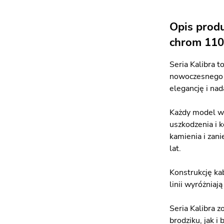
Opis prod
chrom 110
Seria Kalibra 
nowoczesnego d
elegancję i na
Każdy model wy
uszkodzenia i 
kamienia i zan
lat.
Konstrukcję kab
linii wyróżniaj
Seria Kalibra 
brodziku, jak 