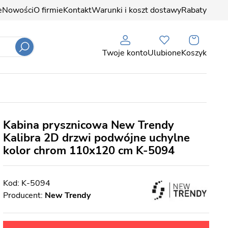
e
Nowości
O firmie
Kontakt
Warunki i koszt dostawy
Rabaty
Twoje konto
Ulubione
Koszyk
Kabina prysznicowa New Trendy
Kalibra 2D drzwi podwójne uchylne
kolor chrom 110x120 cm K-5094
K-5094
Producent:
New Trendy