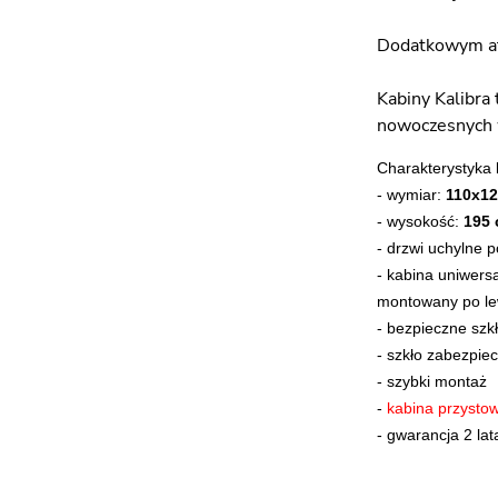
Dodatkowym atu
Kabiny Kalibra
nowoczesnych w
Charakterystyka 
- wymiar:
110x1
- wysokość:
195
- drzwi uchylne 
- kabina uniwers
montowany po lew
- bezpieczne szk
-
szkło zabezpiec
-
szybki montaż
-
kabina przysto
-
gwarancja 2 lat