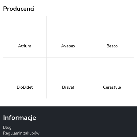
Producenci
Atrium
Avapax
Besco
BioBidet
Bravat
Cerastyle
Informacje
Blog
Corsan
Gante
Hydrosan
Regulamin zakupów