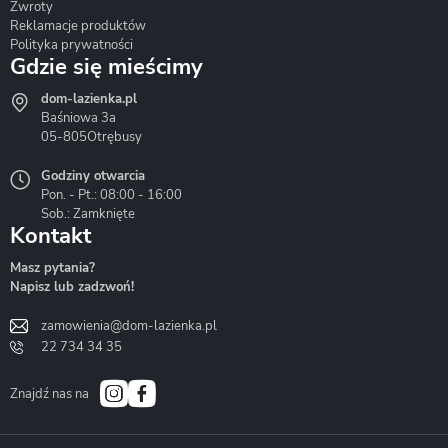
Zwroty
Reklamacje produktów
Polityka prywatności
Gdzie się mieścimy
dom-lazienka.pl
Hydrostop
Inea
Invena
Baśniowa 3a
05-805
Otrębusy
Godziny otwarcia
Pon. - Pt.: 08:00 - 16:00
Sob.: Zamknięte
Kontakt
Liveno
Loge Garden
Massi
Masz pytania?
Napisz lub zadzwoń!
zamowienia@dom-lazienka.pl
22 734 34 35
Mazur
Metal-Hurt
Moel
Bath&Spa
Znajdź nas na