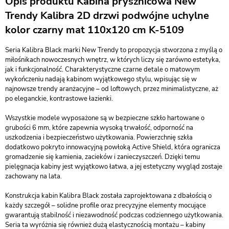
Opis produktu Kabina prysznicowa New
Trendy Kalibra 2D drzwi podwójne uchylne
kolor czarny mat 110x120 cm K-5109
Seria Kalibra Black marki New Trendy to propozycja stworzona z myślą o
miłośnikach nowoczesnych wnętrz, w których liczy się zarówno estetyka,
jak i funkcjonalność. Charakterystyczne czarne detale o matowym
wykończeniu nadają kabinom wyjątkowego stylu, wpisując się w
najnowsze trendy aranżacyjne – od loftowych, przez minimalistyczne, aż
po eleganckie, kontrastowe łazienki.
Wszystkie modele wyposażone są w bezpieczne szkło hartowane o
grubości 6 mm, które zapewnia wysoką trwałość, odporność na
uszkodzenia i bezpieczeństwo użytkowania. Powierzchnię szkła
dodatkowo pokryto innowacyjną powłoką Active Shield, która ogranicza
gromadzenie się kamienia, zacieków i zanieczyszczeń. Dzięki temu
pielęgnacja kabiny jest wyjątkowo łatwa, a jej estetyczny wygląd zostaje
zachowany na lata.
Konstrukcja kabin Kalibra Black została zaprojektowana z dbałością o
każdy szczegół – solidne profile oraz precyzyjne elementy mocujące
gwarantują stabilność i niezawodność podczas codziennego użytkowania.
Seria ta wyróżnia się również dużą elastycznością montażu – kabiny