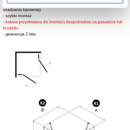
-
szkło zabezpieczone powłoką Active Shield 2.0 (zapobiega
osadzaniu kamienia)
-
szybki montaż
-
kabina przystowana do montażu bezpośrednio na posadzce lub
brodziku
-
gwarancja 2 lata