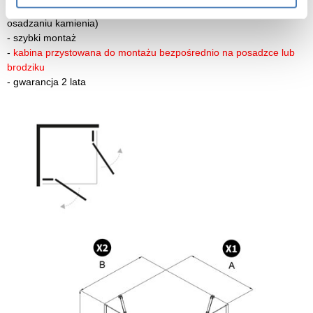
-
szkło zabezpieczone powłoką Active Shield 2.0 (zapobiega
osadzaniu kamienia)
-
szybki montaż
-
kabina przystowana do montażu bezpośrednio na posadzce lub
brodziku
-
gwarancja 2 lata