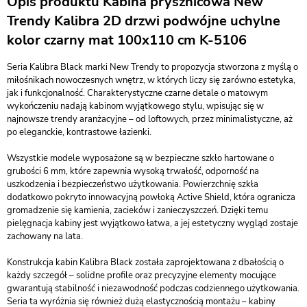
Opis produktu Kabina prysznicowa New
Trendy Kalibra 2D drzwi podwójne uchylne
kolor czarny mat 100x110 cm K-5106
Seria Kalibra Black marki New Trendy to propozycja stworzona z myślą o
miłośnikach nowoczesnych wnętrz, w których liczy się zarówno estetyka,
jak i funkcjonalność. Charakterystyczne czarne detale o matowym
wykończeniu nadają kabinom wyjątkowego stylu, wpisując się w
najnowsze trendy aranżacyjne – od loftowych, przez minimalistyczne, aż
po eleganckie, kontrastowe łazienki.
Wszystkie modele wyposażone są w bezpieczne szkło hartowane o
grubości 6 mm, które zapewnia wysoką trwałość, odporność na
uszkodzenia i bezpieczeństwo użytkowania. Powierzchnię szkła
dodatkowo pokryto innowacyjną powłoką Active Shield, która ogranicza
gromadzenie się kamienia, zacieków i zanieczyszczeń. Dzięki temu
pielęgnacja kabiny jest wyjątkowo łatwa, a jej estetyczny wygląd zostaje
zachowany na lata.
Konstrukcja kabin Kalibra Black została zaprojektowana z dbałością o
każdy szczegół – solidne profile oraz precyzyjne elementy mocujące
gwarantują stabilność i niezawodność podczas codziennego użytkowania.
Seria ta wyróżnia się również dużą elastycznością montażu – kabiny