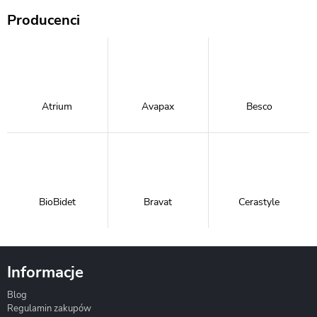
Producenci
Atrium
Avapax
Besco
BioBidet
Bravat
Cerastyle
Informacje
Blog
Corsan
Gante
Hydrosan
Regulamin zakupów