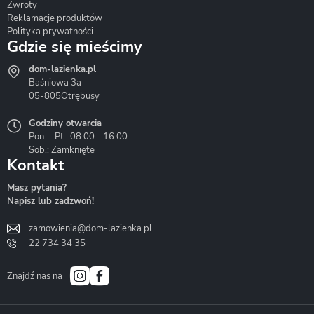
Zwroty
Reklamacje produktów
Polityka prywatności
Gdzie się mieścimy
dom-lazienka.pl
Hydrostop
Inea
Invena
Baśniowa 3a
05-805
Otrębusy
Godziny otwarcia
Pon. - Pt.: 08:00 - 16:00
Sob.: Zamknięte
Kontakt
Liveno
Loge Garden
Massi
Masz pytania?
Napisz lub zadzwoń!
zamowienia@dom-lazienka.pl
22 734 34 35
Mazur
Metal-Hurt
Moel
Bath&Spa
Znajdź nas na