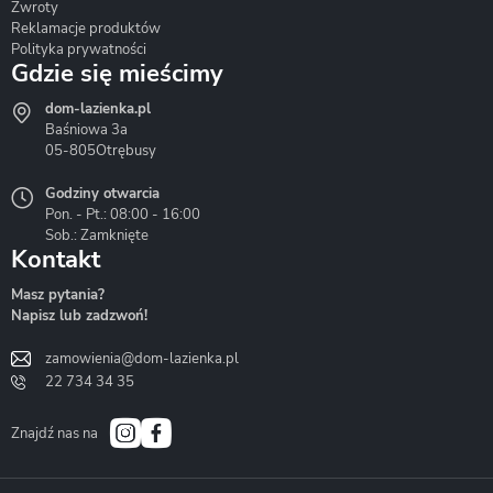
Zwroty
Reklamacje produktów
Polityka prywatności
Gdzie się mieścimy
dom-lazienka.pl
Hydrostop
Inea
Invena
Baśniowa 3a
05-805
Otrębusy
Godziny otwarcia
Pon. - Pt.: 08:00 - 16:00
Sob.: Zamknięte
Kontakt
Liveno
Loge Garden
Massi
Masz pytania?
Napisz lub zadzwoń!
zamowienia@dom-lazienka.pl
22 734 34 35
Mazur
Metal-Hurt
Moel
Bath&Spa
Znajdź nas na