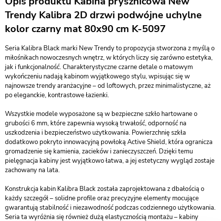
Opis produktu Kabina prysznicowa New
Trendy Kalibra 2D drzwi podwójne uchylne
kolor czarny mat 80x90 cm K-5097
Seria Kalibra Black marki New Trendy to propozycja stworzona z myślą o
miłośnikach nowoczesnych wnętrz, w których liczy się zarówno estetyka,
jak i funkcjonalność. Charakterystyczne czarne detale o matowym
wykończeniu nadają kabinom wyjątkowego stylu, wpisując się w
najnowsze trendy aranżacyjne – od loftowych, przez minimalistyczne, aż
po eleganckie, kontrastowe łazienki.
Wszystkie modele wyposażone są w bezpieczne szkło hartowane o
grubości 6 mm, które zapewnia wysoką trwałość, odporność na
uszkodzenia i bezpieczeństwo użytkowania. Powierzchnię szkła
dodatkowo pokryto innowacyjną powłoką Active Shield, która ogranicza
gromadzenie się kamienia, zacieków i zanieczyszczeń. Dzięki temu
pielęgnacja kabiny jest wyjątkowo łatwa, a jej estetyczny wygląd zostaje
zachowany na lata.
Konstrukcja kabin Kalibra Black została zaprojektowana z dbałością o
każdy szczegół – solidne profile oraz precyzyjne elementy mocujące
gwarantują stabilność i niezawodność podczas codziennego użytkowania.
Seria ta wyróżnia się również dużą elastycznością montażu – kabiny