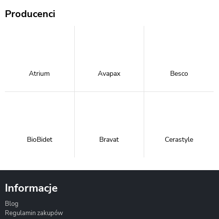
Producenci
Atrium
Avapax
Besco
BioBidet
Bravat
Cerastyle
Informacje
Blog
Corsan
Gante
Hydrosan
Regulamin zakupów