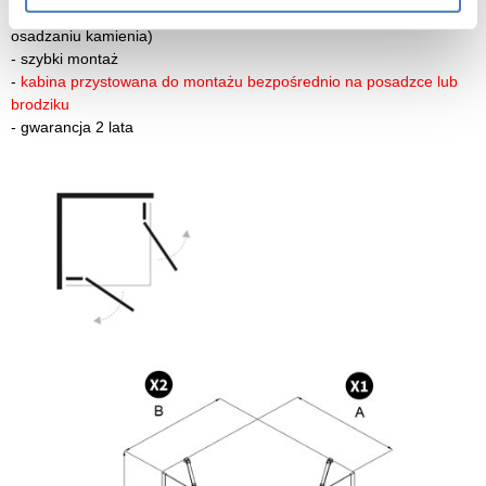
-
szkło zabezpieczone powłoką Active Shield 2.0 (zapobiega
osadzaniu kamienia)
-
szybki montaż
-
kabina przystowana do montażu bezpośrednio na posadzce lub
brodziku
-
gwarancja 2 lata